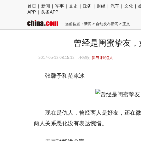
首页
|
新闻
|
军事
|
文史
|
政务
|
财经
|
汽车
|
文化
|
APP
|
头条APP
当前位置：
新闻
>
自动发布新闻
> 正文
曾经是闺蜜挚友，
2017-05-12 08:15:12 小程娱
参与评论(
)人
张馨予和范冰冰
现在是仇人，曾经两人是好友，还在
两人关系恶化没有表达惋惜。