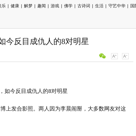
娱乐
|
健康
|
解梦
|
趣闻
|
游戏
|
佛学
|
古诗词
|
生活
|
守艺中华
|
国
如今反目成仇人的8对明星
微博上发合影照。两人因为李晨闹掰，大多数网友对这