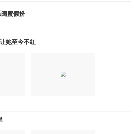
系闺蜜假扮
让她至今不红
星