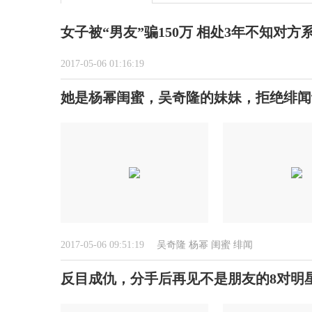
女子被“男友”骗150万 相处3年不知对方
2017-05-06 01:16:19
她是杨幂闺蜜，吴奇隆的妹妹，拒绝绯闻
2017-05-06 09:51:19
吴奇隆
杨幂
闺蜜
绯闻
反目成仇，分手后再见不是朋友的8对明