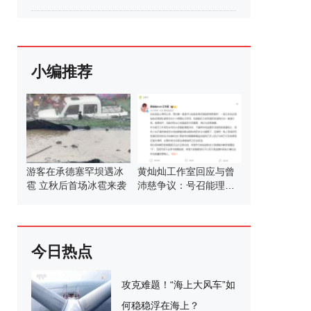
小编推荐
游客在承德塞罕坝遇冰
黄灿灿工作室回应与曾
雹 立秋后首场冰雹来袭
沛慈争议：号召能理智
发言
今日热点
攻克难题！“海上大风车”如
何稳稳浮在海上？