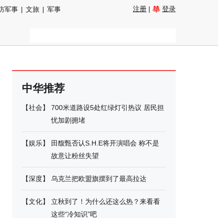
注册
|
登录
防军事
|
文旅
|
军事
中华推荐
【
社会
】
700米道路设5处红绿灯引热议 居民担
忧加剧拥堵
【
娱乐
】
田馥甄否认S.H.E将开演唱会 称不是
故意让粉丝失望
【
深度
】
乌克兰把欧盟旗摆到了最高拉达
【
文化
】
立秋到了！为什么还这么热？来看看
这些“冷知识”吧