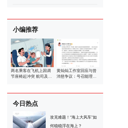
小编推荐
两名乘客在飞机上因调
黄灿灿工作室回应与曾
节座椅起冲突 航司及时
沛慈争议：号召能理智
干预换座处理
发言
今日热点
攻克难题！“海上大风车”如
何稳稳浮在海上？