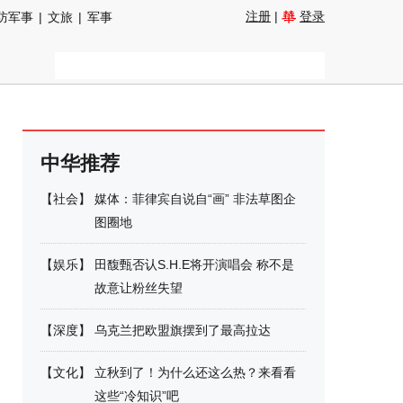
注册
|
登录
防军事
|
文旅
|
军事
中华推荐
【
社会
】
媒体：菲律宾自说自“画” 非法草图企
图圈地
【
娱乐
】
田馥甄否认S.H.E将开演唱会 称不是
故意让粉丝失望
【
深度
】
乌克兰把欧盟旗摆到了最高拉达
【
文化
】
立秋到了！为什么还这么热？来看看
这些“冷知识”吧