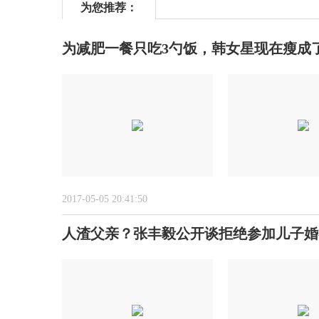
为您推荐：
为减肥一餐只吃3勺饭，韩女星现在瘦成
2017-05-05 20:41:50
人渣父亲？张丰毅公开谈拒绝参加儿子婚