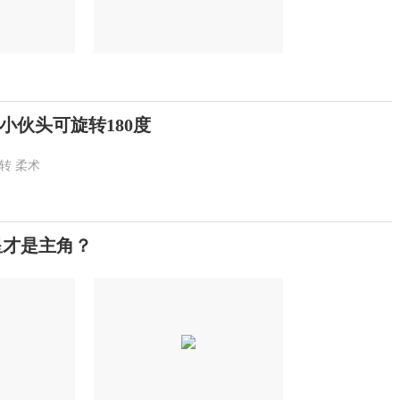
小伙头可旋转180度
转
柔术
星才是主角？