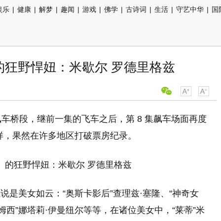
娱乐
|
健康
|
解梦
|
趣闻
|
游戏
|
佛学
|
古诗词
|
生活
|
守艺中华
|
国
的狂野悍妞：米歇尔 罗德里格兹
飙车桥段，继前一集的飞车之后，第 8 集飙车场面再度
花样，果然在许多地区打破票房纪录。
是美女如云：“奥斯卡影后”查理兹·塞隆、“神奇女
拉姆西”娜塔莉·伊曼纽尔等等，在诸位美女中，“莱蒂”米