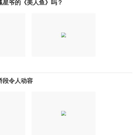
赢星爷的《美人鱼》吗？
桥段令人动容