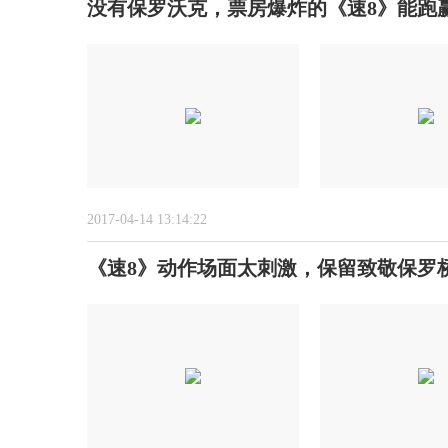
没有保罗沃克，票房爆炸的《速8》能跑
2017-04-14 13:14:22
《速8》动作场面太刺激，保留致敬保罗