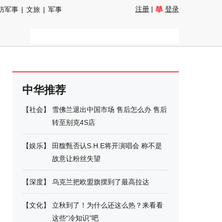
注册
|
登录
防军事
|
文旅
|
军事
中华推荐
【
社会
】
雪佛兰退出中国市场 售后怎么办 售后
转至别克4S店
【
娱乐
】
田馥甄否认S.H.E将开演唱会 称不是
故意让粉丝失望
【
深度
】
乌克兰把欧盟旗摆到了最高拉达
【
文化
】
立秋到了！为什么还这么热？来看看
这些“冷知识”吧