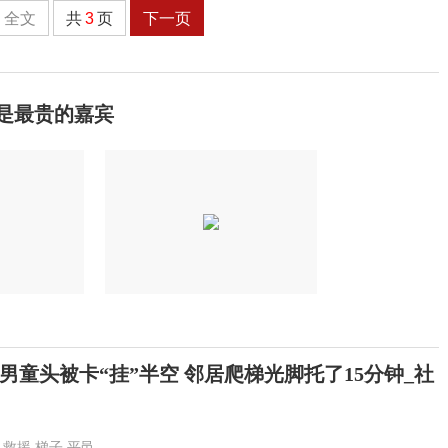
全文
共
3
页
下一页
是最贵的嘉宾
男童头被卡“挂”半空 邻居爬梯光脚托了15分钟_社
救援
梯子
平邑