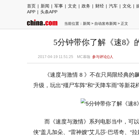
首页
|
新闻
|
军事
|
文史
|
政务
|
财经
|
汽车
|
文化
|
APP
|
头条APP
当前位置：
新闻
>
自动发布新闻
> 正文
5分钟带你了解《速8》
2017-04-19 11:51:25 MC幕咖
参与评论(
)人
《速度与激情 8 》不在只局限经典的
升级，玩出“殭尸车阵”和“天降车雨”等新
而《速度与激情》系列电影当中，可以说
侠”盖儿加朵、“雷神嫂”艾儿莎·巴塔奇、“