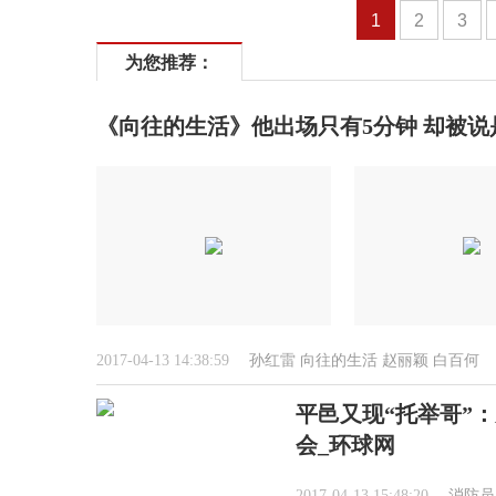
1
2
3
为您推荐：
《向往的生活》他出场只有5分钟 却被说
2017-04-13 14:38:59
孙红雷
向往的生活
赵丽颖
白百何
平邑又现“托举哥”：
会_环球网
2017-04-13 15:48:20
消防员