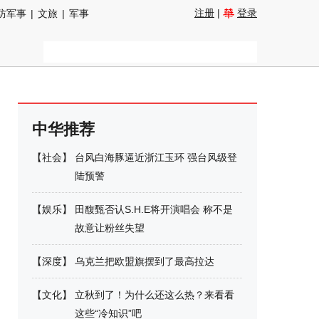
注册
|
登录
防军事
|
文旅
|
军事
中华推荐
【
社会
】
台风白海豚逼近浙江玉环 强台风级登
陆预警
【
娱乐
】
田馥甄否认S.H.E将开演唱会 称不是
故意让粉丝失望
【
深度
】
乌克兰把欧盟旗摆到了最高拉达
【
文化
】
立秋到了！为什么还这么热？来看看
这些“冷知识”吧