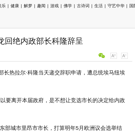
娱乐
|
健康
|
解梦
|
趣闻
|
游戏
|
佛学
|
古诗词
|
生活
|
守艺中华
|
国
克龙回绝内政部长科隆辞呈
部长热拉尔·
科隆
当天递交辞职申请，遭总统埃马纽埃
所以要离开本届政府，是不想让竞选市长的决定给内政
法国东部城市里昂市市长，打算明年5月欧洲议会选举结