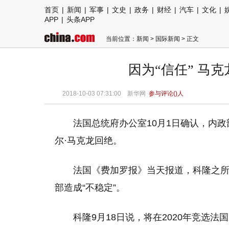
首页
|
新闻
|
军事
|
文史
|
政务
|
财经
|
汽车
|
文化
|
APP
|
头条APP
当前位置：
新闻
>
国际新闻
> 正文
因为“信任” 马
2018-10-03 07:31:00
新华网
参与评论(
)人
法国总统府办公室10月1日确认，内政
尔·马克龙回绝。
法国《费加罗报》当天报道，科隆之
部造成“不稳定”。
科隆9月18日说，将在2020年竞选