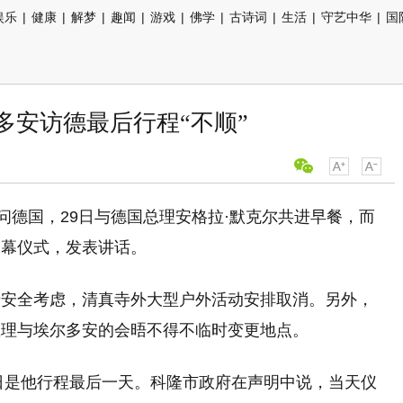
娱乐
|
健康
|
解梦
|
趣闻
|
游戏
|
佛学
|
古诗词
|
生活
|
守艺中华
|
国
多安访德最后行程“不顺”
问
德国
，29日与德国总理安格拉·默克尔共进早餐，而
揭幕仪式，发表讲话。
于安全考虑，清真寺外大型户外活动安排取消。另外，
总理与埃尔多安的会晤不得不临时变更地点。
9日是他行程最后一天。科隆市政府在声明中说，当天仪