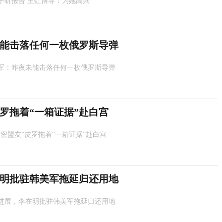
子听报告 王虹博导：为她高兴
能击落任何一枚俄罗斯导弹
军：昨夜未能击落任何一枚俄罗斯导弹
皮罗拖着“一箱证据”赴白宫
亲密盟友”皮罗拖着“一箱证据”赴白宫
明批驻韩美军拖延归还用地
进展，李在明批驻韩美军拖延归还用地