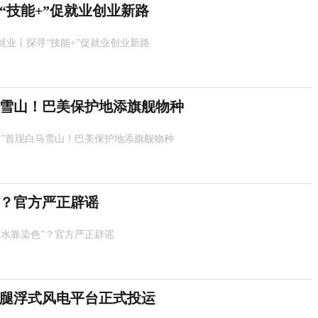
“技能+”促就业创业新路
就业丨探寻“技能+”促就业创业新路
马雪山！巴美保护地添旗舰物种
猁”首现白马雪山！巴美保护地添旗舰物种
”？官方严正辟谣
湖水靠染色”？官方严正辟谣
力腿浮式风电平台正式投运