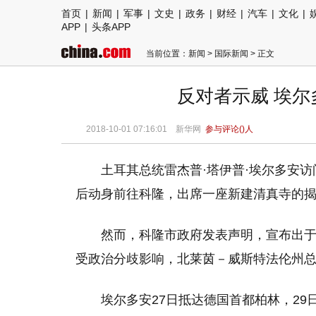
首页
|
新闻
|
军事
|
文史
|
政务
|
财经
|
汽车
|
文化
|
APP
|
头条APP
当前位置：
新闻
>
国际新闻
> 正文
反对者示威 埃尔
2018-10-01 07:16:01
新华网
参与评论(
)人
土耳其总统雷杰普·塔伊普·埃尔多安访
后动身前往科隆，出席一座新建清真寺的
然而，科隆市政府发表声明，宣布出
受政治分歧影响，北莱茵－威斯特法伦州
埃尔多安27日抵达德国首都柏林，2