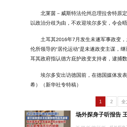
北莱茵－威斯特法伦州总理拉舍特原定
以政治分歧为由，不欢迎埃尔多安，令会
土耳其2016年7月发生未遂军事政变
伦所领导的“居伦运动”是未遂政变主谋，
耳其政府指认德方庇护政变支持者，逮捕
埃尔多安出访德国前，在德国媒体发表
希）（新华社专特稿）
1
2
全
场外探身子听报告 