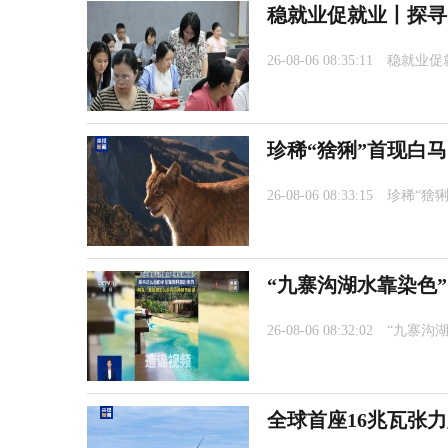
稳就业促就业丨探寻
26-08-06 08:35:11
稳就业促
珍稀“猞猁”首现白
26-08-06 08:33:15
珍稀“猞
“九寨沟湖水靠染色
26-08-06 08:32:02
“九寨沟
全球首座16兆瓦张