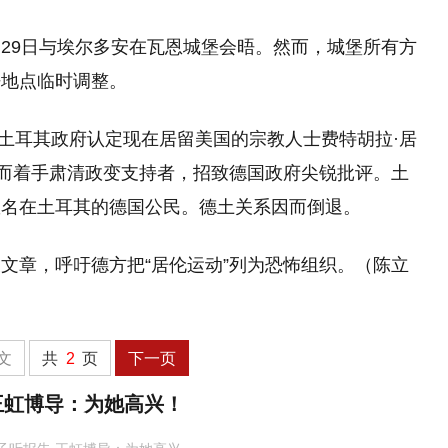
29日与埃尔多安在瓦恩城堡会晤。然而，城堡所有方
晤地点临时调整。
，土耳其政府认定现在居留美国的宗教人士费特胡拉·居
继而着手肃清政变支持者，招致德国政府尖锐批评。土
数名在土耳其的德国公民。德土关系因而倒退。
文章，呼吁德方把“居伦运动”列为恐怖组织。（陈立
文
共
2
页
下一页
王虹博导：为她高兴！