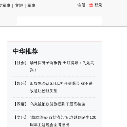
注册
|
登录
防军事
|
文旅
|
军事
中华推荐
【
社会
】
场外探身子听报告 王虹博导：为她高
兴！
【
娱乐
】
田馥甄否认S.H.E将开演唱会 称不是
故意让粉丝失望
【
深度
】
乌克兰把欧盟旗摆到了最高拉达
【
文化
】
“越韵华光·百廿流芳”纪念越剧诞生120
周年主题晚会圆满播出