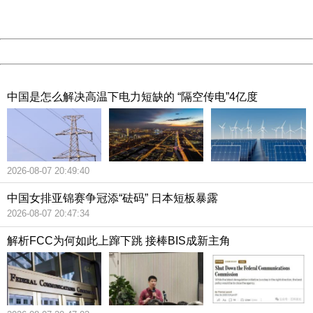
URL:
http://3g.china.com:8080/act/news/10000166/20180626
Server:
cms-9-158
Date:
2026/08/07 21:37:03
Powered by China
China
中国是怎么解决高温下电力短缺的 “隔空传电”4亿度
2026-08-07 20:49:40
中国女排亚锦赛争冠添“砝码” 日本短板暴露
2026-08-07 20:47:34
解析FCC为何如此上蹿下跳 接棒BIS成新主角