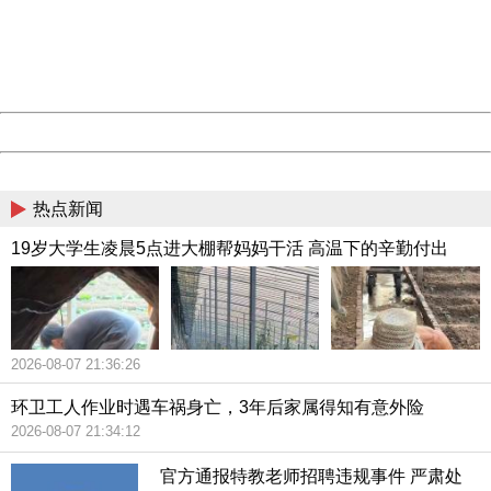
information to us.
压力之下，特朗普20日签署行政令，叫停这一做法。但已经
Thank you very much!
URL:
http://3g.china.com:8080/act/news/10000166/20180626
被拆散的家庭难以团聚近些天依然是媒体关注焦点。一些人
Server:
cms-9-158
Date:
2026/08/07 21:37:03
批评，即便与父母在一起，未成年人也不应该受拘押。
Powered by China
China
热点新闻
19岁大学生凌晨5点进大棚帮妈妈干活 高温下的辛勤付出
2026-08-07 21:36:26
环卫工人作业时遇车祸身亡，3年后家属得知有意外险
2026-08-07 21:34:12
官方通报特教老师招聘违规事件 严肃处