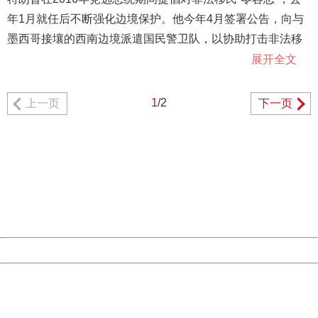
年1月就任后不断强化边境保护。他今年4月签署公告，向与
墨西哥接壤的西南边境派遣国民警卫队，以协助打击非法移
民。
展开全文
【烦心事多】
1
/2
上一页
下一页
404 Not Found
特朗普24日在“推特”写道，大多数非法入境的儿童没有父母陪
Sorry for the inconvenience.
伴即抵达美国境内。
Please report this message and include the following
information to us.
Thank you very much!
URL:
http://3g.china.com:8080/act/news/10000166/20180626
两个多月前，特朗普政府开始对非法移民执行“零容忍”政策，
Server:
cms-9-158
要求各边境州的联邦检察官打击非法越境初犯者。
Date:
2026/08/07 21:37:03
Powered by China
依据这项政策，美国政府在西南边境从非法越境的父母身边
China
带离大批未成年子女，一些情形下强制带离年幼儿童，招致
404 Not Found
联合国等国际组织和国内外舆论批评。
Sorry for the inconvenience.
Please report this message and include the following