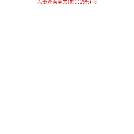
案审查。
点击查看全文(剩余
28
%)
金正恩强调：“尽快修复驱逐舰是直接关
乎国家权威的政治问题，而非单纯的业务性问
题。”他还要求，
在下月全会召开前“无条
件”完成修复工作。
金正恩指示
成立调查小组，调查事故原
因
。（总台记者 董海涛）
（责任编辑：0342）