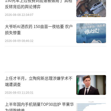
150元车上过夜费到底谁被做局了 真相
反转背后的舆论博弈
2026-08-08 22:34:07
大爷听AI洒农药 150亩苗一夜枯萎 农户
损失惨重
2026-08-09 08:46:32
上任才半月，立陶宛新总理涉嫌学术不
端遭调查
2026-08-03 11:20:31
上半年国内手机销量TOP30出炉 苹果华
为领跑榜单