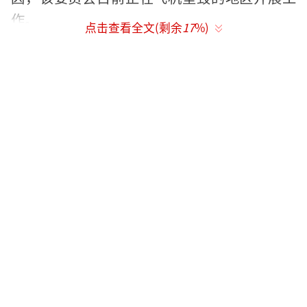
作。
点击查看全文(剩余
17
%)
29日早些时候，一名美国官员对媒体表
示，乌克兰一架F-16战机26日坠毁，坠机原因
是飞行员操作失误，而非被俄军击中。
乌克兰总统泽连斯基本月4日在社交媒体发
文证实，由其他国家提供的F-16战机已运抵乌
克兰并投入使用。他未透露乌方已接收该型战
机的数量。俄罗斯总统新闻秘书佩斯科夫日前
表示，西方国家向乌克兰交付F-16战机不会对
前线局势产生重大影响。（总台记者王斌）
（责
任编辑：梁云娇 CN079）