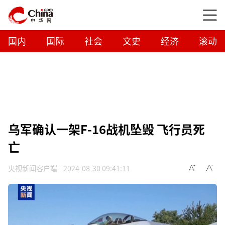
国内
国际
社会
文史
经济
滚动
乌军确认一架F-16战机坠毁 飞行员死
亡
央视新闻客户端
2024-08-30 09:41:11