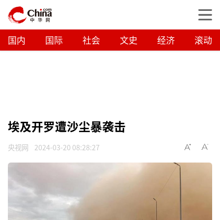
国内
国际
社会
文史
经济
滚动
埃及开罗遭沙尘暴袭击
央视网
2024-03-20 08:28:27