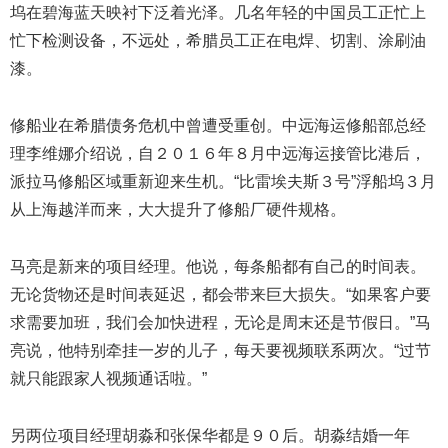
坞在碧海蓝天映衬下泛着光泽。几名年轻的中国员工正忙上
忙下检测设备，不远处，希腊员工正在电焊、切割、涂刷油
漆。
修船业在希腊债务危机中曾遭受重创。中远海运修船部总经
理李维娜介绍说，自２０１６年８月中远海运接管比港后，
派拉马修船区域重新迎来生机。“比雷埃夫斯３号”浮船坞３月
从上海越洋而来，大大提升了修船厂硬件规格。
马亮是新来的项目经理。他说，每条船都有自己的时间表。
无论货物还是时间表延迟，都会带来巨大损失。“如果客户要
求需要加班，我们会加快进程，无论是周末还是节假日。”马
亮说，他特别牵挂一岁的儿子，每天要视频联系两次。“过节
就只能跟家人视频通话啦。”
另两位项目经理胡淼和张保华都是９０后。胡淼结婚一年