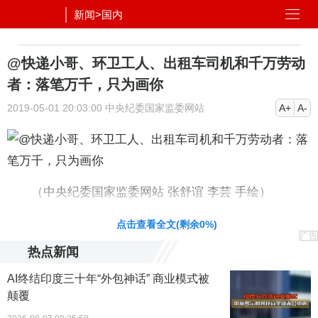
新闻
>
国内
@快递小哥、环卫工人、出租车司机和千万劳动
者：落笔万千，只为画你
2019-05-01 20:03:00
中央纪委国家监委网站
A+
A-
（中央纪委国家监委网站 张舒谊 李芸 手绘）
点击查看全文(剩余
0
%)
广告
热点新闻
AI终结印度三十年“外包神话” 商业模式被
颠覆