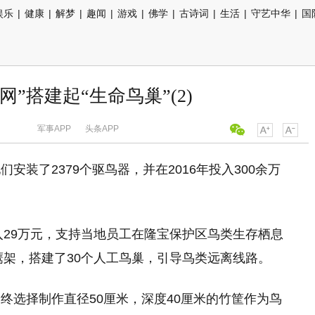
娱乐
|
健康
|
解梦
|
趣闻
|
游戏
|
佛学
|
古诗词
|
生活
|
守艺中华
|
国
”搭建起“生命鸟巢”(2)
军事APP
头条APP
装了2379个驱鸟器，并在2016年投入300余万
入29万元，支持当地员工在隆宝保护区鸟类生存栖息
鹰架，搭建了30个人工鸟巢，引导鸟类远离线路。
终选择制作直径50厘米，深度40厘米的竹筐作为鸟