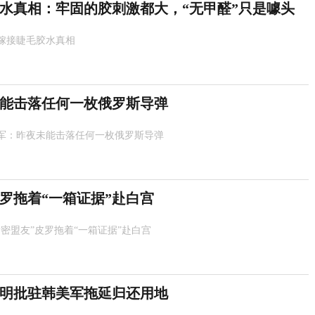
水真相：牢固的胶刺激都大，“无甲醛”只是噱头
嫁接睫毛胶水真相
能击落任何一枚俄罗斯导弹
军：昨夜未能击落任何一枚俄罗斯导弹
皮罗拖着“一箱证据”赴白宫
亲密盟友”皮罗拖着“一箱证据”赴白宫
明批驻韩美军拖延归还用地