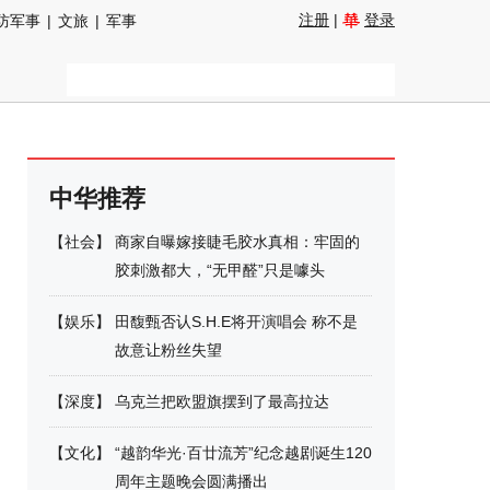
注册
|
登录
防军事
|
文旅
|
军事
中华推荐
【
社会
】
商家自曝嫁接睫毛胶水真相：牢固的
胶刺激都大，“无甲醛”只是噱头
【
娱乐
】
田馥甄否认S.H.E将开演唱会 称不是
故意让粉丝失望
【
深度
】
乌克兰把欧盟旗摆到了最高拉达
【
文化
】
“越韵华光·百廿流芳”纪念越剧诞生120
周年主题晚会圆满播出