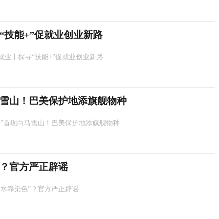
“技能+”促就业创业新路
就业丨探寻“技能+”促就业创业新路
马雪山！巴美保护地添旗舰物种
猁”首现白马雪山！巴美保护地添旗舰物种
”？官方严正辟谣
湖水靠染色”？官方严正辟谣