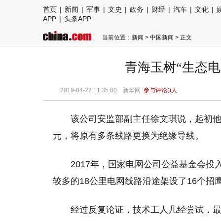
首页
|
新闻
|
军事
|
文史
|
政务
|
财经
|
汽车
|
文化
|
APP
|
头条APP
当前位置：
新闻
>
中国新闻
> 正文
青海玉树“生态电网
2019-04-22 11:35:00
新华网
参与评论(
)人
该公司安监部副主任徐文琪说，起初他们安
元，将原有多条线路更换为绝缘导线。
2017年，国家电网公司公益基金会投
较多的18公里电网线路沿途架设了16个招
经过反复论证，技术工人几经尝试，最