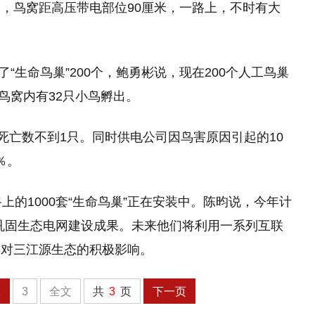
，鸟窝距高压带电部位90厘米，一路上，不时有大
了“生命鸟巢”200个，鲍勇彬说，现在200个人工鸟巢
个鸟窝内有32只小鸟孵出。
死亡数不到1只。同时供电公司因鸟害原因引起的10
％。
上的1000套“生命鸟巢”正在安装中。陈昀说，今年计
，巩固生态电网建设成果。未来他们将利用一系列互联
巢对三江源生态的积极影响。
2
3
全文
共
3
页
下一页