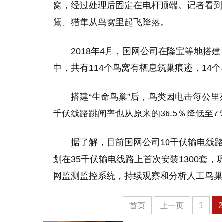
窝，经过处理后固定在电杆顶端。记者看到
鵟、猎隼从鸟窝里起飞降落。
2018年4月，国网公司在隆宝等地搭建
中，共有114个鸟窝有栖息筑巢痕迹，14
搭建“生命鸟巢”后，鸟类因电击每公里
千伏线路跳闸率也从原来的36.5％降低至7
据了解，目前国网公司10千伏输电线路
划在35千伏输电线路上首次安装1300套
网监测监控系统，持续观察和分析人工鸟
首页
上一页
1