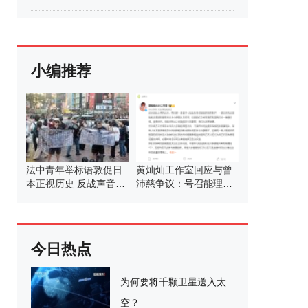
小编推荐
法中青年举标语敦促日
黄灿灿工作室回应与曾
本正视历史 反战声音响
沛慈争议：号召能理智
彻东京街头
发言
今日热点
为何要将千颗卫星送入太
空？