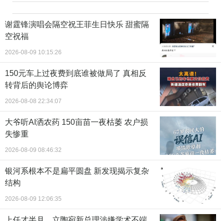
谢霆锋演唱会隔空祝王菲生日快乐 甜蜜隔
空祝福
2026-08-09 10:15:26
150元车上过夜费到底谁被做局了 真相反
转背后的舆论博弈
2026-08-08 22:34:07
大爷听AI洒农药 150亩苗一夜枯萎 农户损
失惨重
2026-08-09 08:46:32
银河系根本不是扁平圆盘 新发现揭示复杂
结构
2026-08-09 12:06:35
上任才半月，立陶宛新总理涉嫌学术不端