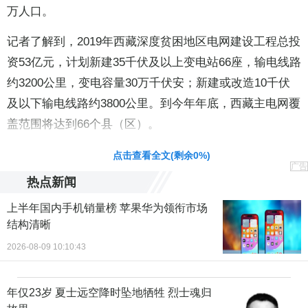
万人口。
记者了解到，2019年西藏深度贫困地区电网建设工程总投
资53亿元，计划新建35千伏及以上变电站66座，输电线路
约3200公里，变电容量30万千伏安；新建或改造10千伏
及以下输电线路约3800公里。到今年年底，西藏主电网覆
盖范围将达到66个县（区）。
点击查看全文(剩余
0
%)
广告
热点新闻
上半年国内手机销量榜 苹果华为领衔市场
结构清晰
2026-08-09 10:10:43
年仅23岁 夏士远空降时坠地牺牲 烈士魂归