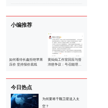
小编推荐
如何看待长鑫拒绝苹果
黄灿灿工作室回应与曾
压价 坚持报价底线
沛慈争议：号召能理智
发言
今日热点
为何要将千颗卫星送入太
空？