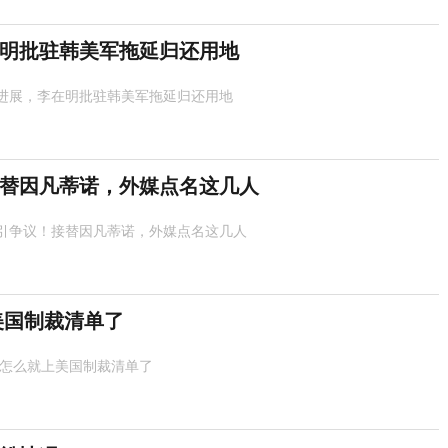
明批驻韩美军拖延归还用地
进展，李在明批驻韩美军拖延归还用地
替因凡蒂诺，外媒点名这几人
引争议！接替因凡蒂诺，外媒点名这几人
美国制裁清单了
 怎么就上美国制裁清单了