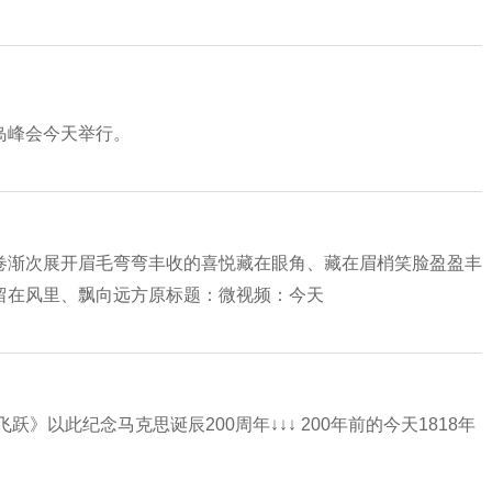
岛峰会今天举行。
卷渐次展开眉毛弯弯丰收的喜悦藏在眼角、藏在眉梢笑脸盈盈丰
留在风里、飘向远方原标题：微视频：今天
》以此纪念马克思诞辰200周年↓↓↓ 200年前的今天1818年