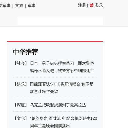
注册
|
登录
防军事
|
文旅
|
军事
中华推荐
【
社会
】
日本一男子街头挥舞菜刀，面对警察
鸣枪不退反进，被警方射中胸部死亡
【
娱乐
】
田馥甄否认S.H.E将开演唱会 称不是
故意让粉丝失望
【
深度
】
乌克兰把欧盟旗摆到了最高拉达
【
文化
】
“越韵华光·百廿流芳”纪念越剧诞生120
周年主题晚会圆满播出