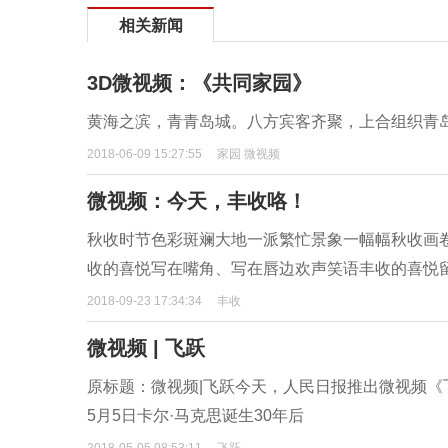
相关新闻
3D微视频：《共同家园》
黄海之滨，青青岛城。八方宾客齐聚，上合组织青
2018-06-09 15:27:55
家园 微视频
微视频：今天，丰收咯！
秋收时节色彩斑斓大地一派繁忙景象一幅幅秋收画
收的喜悦写在嘴角、写在唇边欢声笑语丰收的喜悦
2018-09-23 17:34:34
丰收
微视频 | 飞跃
原标题：微视频|飞跃今天，人民日报推出微视频《飞跃
5月5日卡尔·马克思诞生30年后