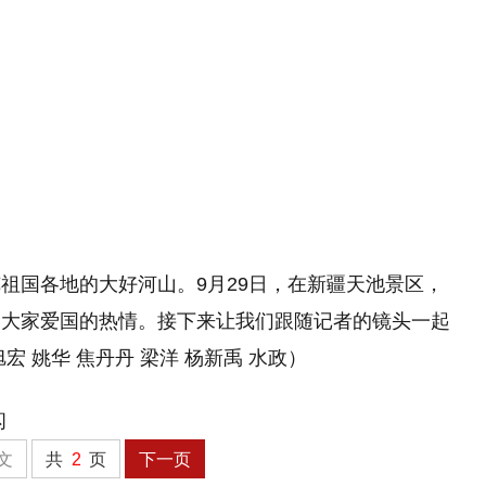
祖国各地的大好河山。9月29日，在新疆天池景区，
了大家爱国的热情。接下来让我们跟随记者的镜头一起
 姚华 焦丹丹 梁洋 杨新禹 水政）
闪
文
共
2
页
下一页