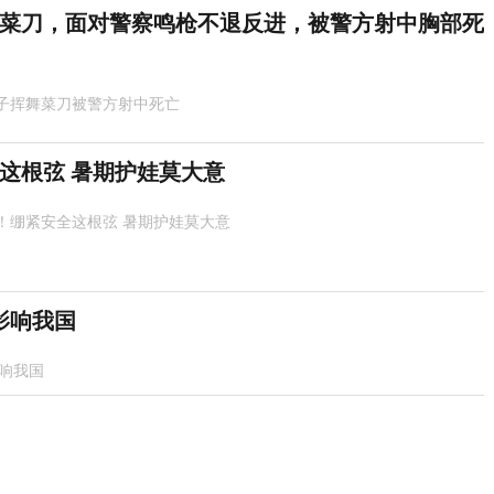
菜刀，面对警察鸣枪不退反进，被警方射中胸部死
子挥舞菜刀被警方射中死亡
这根弦 暑期护娃莫大意
！绷紧安全这根弦 暑期护娃莫大意
影响我国
影响我国