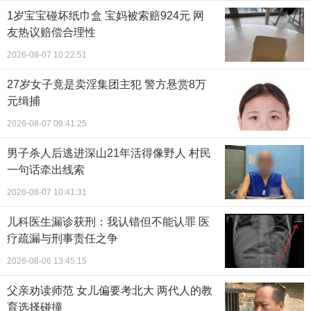
1岁宝宝碰坏纸巾盒 宝妈被索赔924元 网
友热议赔偿合理性
2026-08-07 10:22:51
27岁女子竟是卖淫集团主犯 警方悬赏8万
元缉捕
2026-08-07 09:41:25
男子杀人后逃进深山21年活得像野人 村民
一句话牵出线索
2026-08-07 10:41:31
儿科医生漏诊获刑：我认错但不能认罪 医
疗疏漏与刑事责任之争
2026-08-06 13:45:15
父亲劝读师范 女儿偏要考北大 两代人的教
育选择碰撞