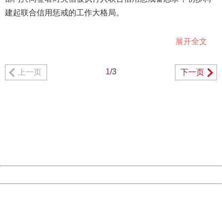
建起联合信用惩戒的工作大格局。
2016年中央深改组在总结联合信用惩戒经验的基础上，通过
展开全文
了《关于加快推进失信被执行人信用监督、警示和惩戒机制
建设的意见》，涉及60个部门11类150项惩戒措施，为联合
1
/3
上一页
下一页
信用惩戒提供了重要的政策依据。以该文件为依据，多部门
404 Not Found
形成了对失信被执行人信用惩戒的工作制度。比如财政部、
Sorry for the inconvenience.
国家发改委限制失信被执行人参加招投标；司法部限制失信
Please report this message and include the following
information to us.
被执行人报名参加法律职业资格考试。
Thank you very much!
URL:
http://3g.china.com:8080/act/news/10000159/20180719
Server:
cms-9-157
越来越多的“老赖”上了“黑名单”，被限制乘坐火车、飞机等。
Date:
2026/08/07 23:12:29
截至5月底，全国法院累计公布失信被执行人1089万人次。
Powered by China
对这部分失信被执行人，相关部门采取了联合惩戒措施，累
China
计限制购买飞机票1160万人次，限制购买高铁动车票441万
404 Not Found
人次，限制担任企业负责人、董事、监事和高级管理人员
Sorry for the inconvenience.
Please report this message and include the following
26.5万人次，254万失信被执行人慑于信用惩戒，主动履行义