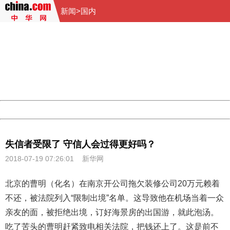
新闻
>
国内
404 Not Found
Sorry for the inconvenience.
Please report this message and include the following
information to us.
Thank you very much!
URL:
http://3g.china.com:8080/act/news/10000159/20180719
Server:
cms-9-157
Date:
2026/08/07 23:12:29
Powered by China
China
失信者受限了 守信人会过得更好吗？
2018-07-19 07:26:01
新华网
北京的曹明（化名）在南京开公司拖欠装修公司20万元赖着
不还，被法院列入“限制出境”名单。这导致他在机场当着一众
亲友的面，被拒绝出境，订好海景房的出国游，就此泡汤。
吃了苦头的曹明赶紧致电相关法院，把钱还上了。这是前不