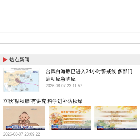
information to us.
务。
Thank you very much!
URL:
http://3g.china.com:8080/act/news/10000159/20180719
Server:
cms-9-157
Date:
2026/08/07 23:12:29
Powered by China
China
热点新闻
台风白海豚已进入24小时警戒线 多部门
启动应急响应
2026-08-07 23:11:57
立秋“贴秋膘”有讲究 科学进补防秋燥
2026-08-07 23:09:22