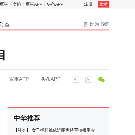
注册
登录
军事
文旅
军事APP
头条APP
设为书签
公 益
目
军事APP
头条APP
中华推荐
【
社会
】
女子撑杆跳成近距离特写拍摄重灾