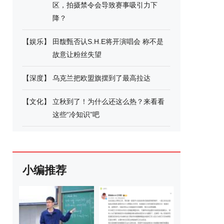
区，拍摄禁令会导致赛事吸引力下
降？
【
娱乐
】
田馥甄否认S.H.E将开演唱会 称不是
故意让粉丝失望
【
深度
】
乌克兰把欧盟旗摆到了最高拉达
【
文化
】
立秋到了！为什么还这么热？来看看
这些“冷知识”吧
小编推荐