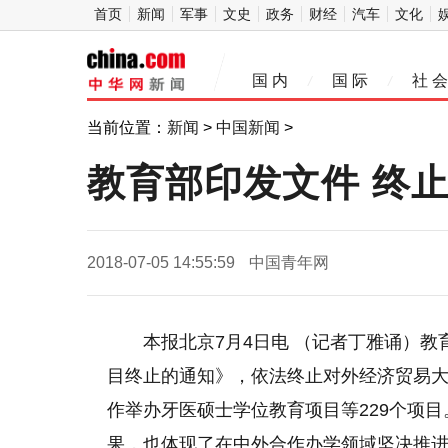
首页
新闻
军事
文史
政务
财经
汽车
文化
中
国 内
国 际
社 会
/
/
华网
当前位置：
新闻
>
中国新闻
>
教育部印发文件 终
2018-07-05 14:55:59
中国青年网
本报北京7月4日电 （记者丁雅诵）
目终止的通知》，依法终止对外经济贸易大
作举办牙医硕士学位教育项目等229个项
果，也体现了在中外合作办学领域坚决推