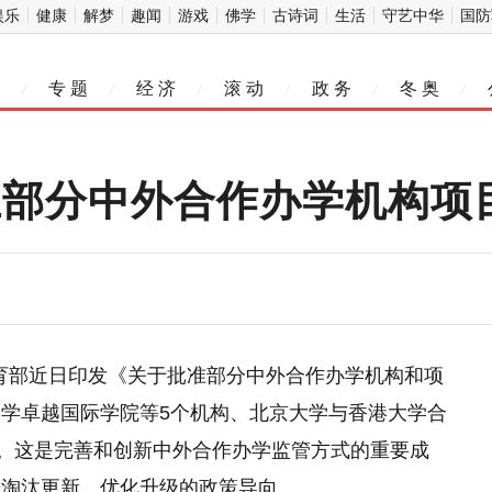
娱乐
健康
解梦
趣闻
游戏
佛学
古诗词
生活
守艺中华
国防
专 题
经 济
滚 动
政 务
冬 奥
/
/
/
/
/
/
止部分中外合作办学机构项
教育部近日印发《关于批准部分中外合作办学机构和项
学卓越国际学院等5个机构、北京大学与香港大学合
目。这是完善和创新中外合作办学监管方式的重要成
进淘汰更新、优化升级的政策导向。