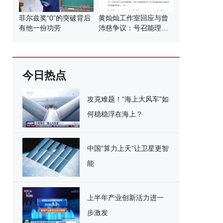
菲尔兹奖“0”的突破背后
黄灿灿工作室回应与曾
有他一份功劳
沛慈争议：号召能理智
发言
今日热点
攻克难题！“海上大风车”如
何稳稳浮在海上？
中国“算力上天”让卫星更智
能
上半年产业创新活力进一
步激发