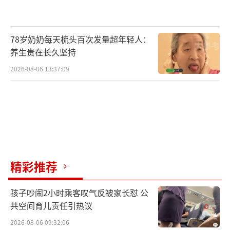
什么神仙妖魔，
78岁奶奶每天梳头百次发量超年轻人：
不过是禁锢异族命运的枷锁。
养生贵在长久坚持
2026-08-06 13:37:09
05
我若成佛，天下无魔。
我若成魔，佛奈我何。
06
精彩推荐
做万丈火焰，做逆鳞一片，
孩子吵闹2小时乘客叹气反被家长怼 公
做名为自己的瞬间。
共空间育儿责任引热议
2026-08-06 09:32:06
07