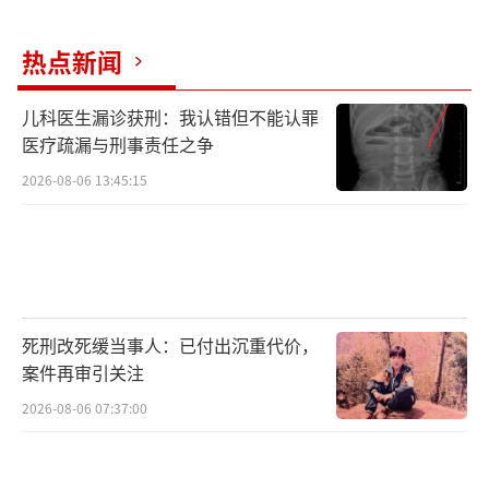
若天地不容，我便扭转这乾坤！
热点新闻
02
儿科医生漏诊获刑：我认错但不能认罪
医疗疏漏与刑事责任之争
以前我一直在躲、在藏，
2026-08-06 13:45:15
直到无路可走，
我才明白该如何面对这个世界。
03
死刑改死缓当事人：已付出沉重代价，
因为我们太年轻，
案件再审引关注
2026-08-06 07:37:00
不知道天高地厚。
04