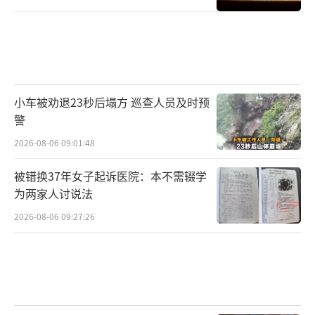
牙还缺了一颗，
但我觉得，你，你就是很好啊。
12
小车被劝退23秒后塌方 巡查人员及时预
警
“难道你还想改变这世界？”
2026-08-06 09:01:48
“我想试试。”
被错换37年女子起诉医院：本不需辍学
为两家人讨说法
13
2026-08-06 09:27:26
世间从无宿命，
只有不敢挣扎的懦夫。
14