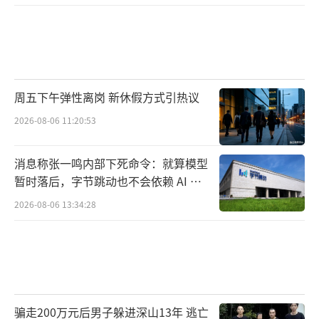
人心中的成见是一座大山，
任你怎么努力都休想搬动。
周五下午弹性离岗 新休假方式引热议
08
2026-08-06 11:20:53
如果宿命就是一座大山，
消息称张一鸣内部下死命令：就算模型
那我就劈开它。
暂时落后，字节跳动也不会依赖 AI 蒸
馏技术
2026-08-06 13:34:28
09
小爷是魔，那又如何？
10
骗走200万元后男子躲进深山13年 逃亡
和你度过的每一天，