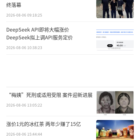
终落幕
娘都很开心，
2026-08-06 09:18:25
娘从没在乎过，你是仙是魔，
DeepSeek API即将大幅涨价
DeepSeek拟上调API服务定价
娘只知道，你是娘的儿。
2026-08-06 10:38:23
11
虽然你仪态懒散，但意志坚定；
虽然你个头矮小，但内心强大；
“梅姨”死刑或适用受限 案件迎新进展
2026-08-06 13:05:22
虽然你相貌丑陋，
但心地善良啊，
涨价1元的冰红茶 两年少赚了15亿
2026-08-06 15:44:44
虽然你眼眶发黑，鼻孔朝天，