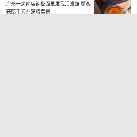
广州一烤肉店辣椒面里发现活蠼螋 顾客
获赔千元并获赠套餐
我命由我不由天，
2026-08-05 17:13:34
是魔是仙，我自己说了算！
李亚鹏向地铁吐血女孩捐99999元！
15
2026-08-06 09:13:19
天雷滚滚我好怕怕，
劈得我浑身掉渣渣。
突破天劫我笑哈哈，
婚外胚胎案父亲已10个月没见过女儿 案
件引发热议
逆天改命我吹喇叭。
2026-08-06 13:03:24
眼镜王蛇筑窝产下38枚蛋 村民报警 消
防员迅速处置威胁