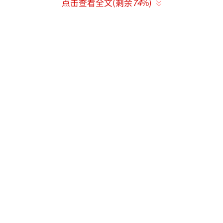
点击查看全文(剩余
74
%)
中国历史研究院副院长陈星灿：
过去就发
现红山文化和凌家滩文化玉器之间的一些近
似，包括玉人、玉龟、筒形器等等，这次发现
的一个三角形玉饰，可能更加证实了两个地区
有联系，上层贵族交流网显然是存在的，但是
我们现在不知道相距上千公里，他是怎么样交
流的。