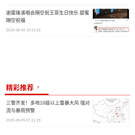
的考古学文化，发端于距今6500年前后，大约
在距今5800年进入古国文明阶段，是与中原地
谢霆锋演唱会隔空祝王菲生日快乐 甜蜜
区、东北地区在内的多种文化相融合、碰撞，
隔空祝福
不断演进发展而形成的，是中华文明起源研究
2026-08-09 10:15:26
的重要组成部分。敖汉旗元宝山积石冢的发
掘，为深入了解红山文化晚期的社会形态、组
织管理、人地关系、玉器加工，探讨红山古国
文明阶段礼制文明初步形成、西辽河文化探源
提供了更多线索。
精彩推荐
（总台央视记者田云华郎清哲）
（责任编辑：
三警齐发！多地10级以上雷暴大风 强对
路子康 CN078）
流与暴雨预警
2026-08-09 07:11:29