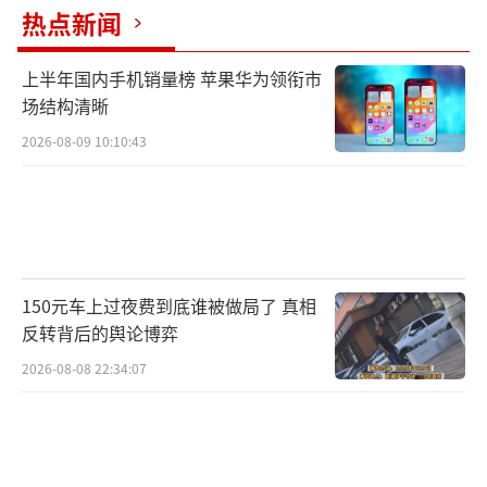
坛、祭祀的遗址基本都是在牛河梁地区五十平
热点新闻
方公里范围内发现的。现在这两年新的发现，
一个是在冀西北，这次也是在敖汉元宝山发现
上半年国内手机销量榜 苹果华为领衔市
场结构清晰
的遗址，它把积石冢的范围扩大了，扩大了我
们对红山文化的整体认识。
2026-08-09 10:10:43
150元车上过夜费到底谁被做局了 真相
反转背后的舆论博弈
2026-08-08 22:34:07
红山文化是中国北方地区新石器时代晚期