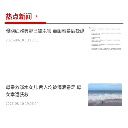
色预警：
预计，6月15日20时至16日20时，湖南南
热点新闻
部、江西中南部、浙江南部、福建大部、广西
曝网红雅典娜已被杀害 毒闺蜜幕后操纵
东北部、广东中北部和西南部沿海及甘肃东南
2026-08-10 13:18:50
部、陕西西南部、四川盆地北部等地部分地区
有大到暴雨，其中，福建西北部、广东东北部
等地局地有大暴雨（100～200毫米）。上述部
分地区伴有短时强降水（最大小时降雨量30～5
0毫米，局地可超过70毫米），局地有雷暴大风
母亲救溺水女儿 两人均被海浪卷走 母
等强对流天气。
女幸运获救
2026-08-10 19:06:04