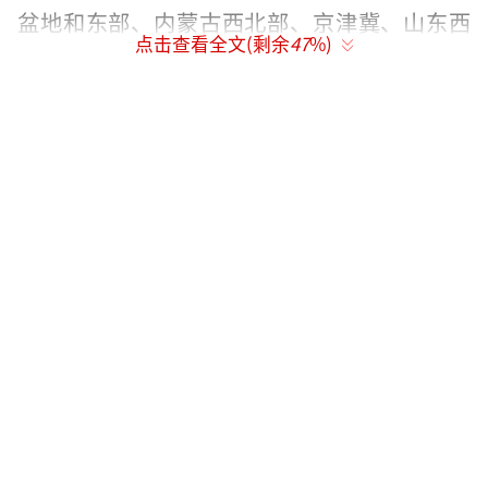
盆地和东部、内蒙古西北部、京津冀、山东西
点击查看全文(剩余
47
%)
北部等地将有37～39℃高温天气，局地可达4
0℃以上。