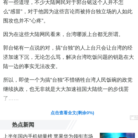
有一些道理，不少大陆网民对于郭台铭这个人并不怎
么“感冒”，对于他因为这些言论而被持台独立场的人如此
围攻也并不“心疼”。
因为在这些大陆网民看来，台湾哪派上台都无所谓。
郭台铭有一点说的对，搞“台独”的人上台只会让台湾的经
济加速下沉，无论怎么骂，解决台湾吃饭问题的钥匙在大
陆一边的事实无法改变。
所以，即使一个为搞“台独”不惜牺牲台湾人民饭碗的政党
继续执政，也无非就是大大加速祖国大陆统一的步伐罢
了……
责任编辑：李皓 CN002
点击查看全文(剩余
0
%)
广告
热点新闻
上半年国内手机销量榜 苹果华为领衔市场