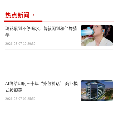
醒地知道，我们与“三股势力”的斗争是一场
热点新闻
捍卫维吾尔族在内的全体中华民族根本利益的
斗争，不彻底清除，则社会无稳定、民族无希
玲花累到不停喝水，曾毅闲到和伴舞猜
望、百姓无安宁。我们打击犯罪，从来没有民
拳
族之分、宗教之分，我们正在进行的严打专项
2026-08-07 10:29:30
行动是维护祖国统一、维护民族团结，实现新
疆社会稳定和长治久安的决战。这场决战，我
们不获全胜，决不收兵！
AI终结印度三十年“外包神话” 商业模
式被颠覆
2026-08-07 09:25:50