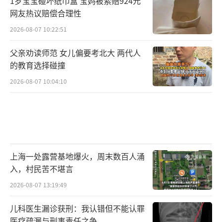
1岁宝宝碰坏纸巾盒 宝妈被索赔924元
网友热议赔偿合理性
2026-08-07 10:22:51
父亲劝读师范 女儿偏要考北大 两代人
的教育选择碰撞
2026-08-07 10:04:10
上海一处露营基地爆火，周末数百人涌
入，村民苦不堪言
2026-08-07 13:19:49
儿科医生漏诊获刑：我认错但不能认罪
医疗疏漏与刑事责任之争