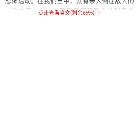
恐怖活动。在我们当中，就有亲人倒在敌人的
大刀之下，有人亲眼看见无辜群众被残忍杀
点击查看全文(剩余
65
%)
害，有人亲眼看见战友在打击暴恐中牺牲，有
人在反恐斗争中身负重伤。“三股势力”要继
续作恶，我们决不答应！
《联名信》指出，“三股势力”宣扬宗教
极端思想，它们让一个青年把自己的母亲视作
异类，拒绝吃自己妈妈做的饭；它们阻挠传统
优秀文化的传承发扬，它们妄图把习惯了五颜
六色的维吾尔族妇女整日裹进黑暗；它们阻碍
维吾尔民族的发展进步，甚至企图把维吾尔民
族拉回愚昧、落后、封闭、混乱的黑暗世
纪；“三股势力”鼓吹“圣战殉教上天堂”的
邪恶思想，多少青年被推向万劫不复的罪恶深