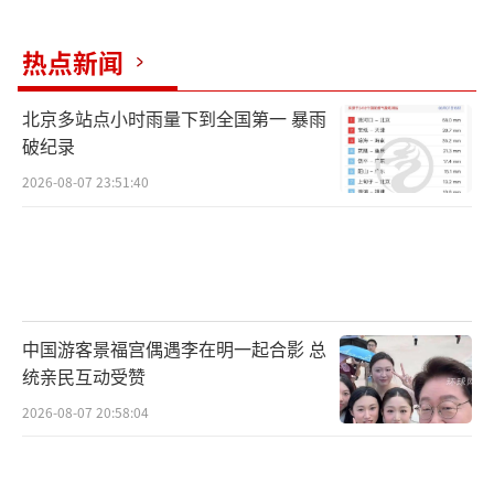
名楼盘。记者看到，在冀中名门，一位温州人
拿出700万元，购买了2套房屋，每套房屋面积1
热点新闻
40平方米，单价2.4万元，在这位温州老板购买
前的15小时，这个楼盘每平方米只有6000元。
北京多站点小时雨量下到全国第一 暴雨
破纪录
一位上海人私下已经和一位购房者谈好，5
2026-08-07 23:51:40
00万收购了2套房。
当三个知名的楼盘大门紧锁，大批购房者
却在门口不愿离去，一些疯狂地打电话，更多
的都在议论。
中国游客景福宫偶遇李在明一起合影 总
统亲民互动受赞
经过一连串的抢夺，雄县的房屋价格已经
翻了几倍，也很难买到。错过商品房、小产权
2026-08-07 20:58:04
房的很多人，准备抢注公司和抢租写字楼。