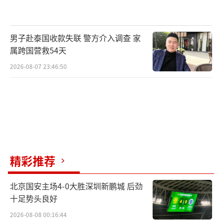
在雄县政府旁边的写字楼，24小时前，这
里1间写字楼一年租金是6万元，现在价格已经
是保密阶段，没有人可以抢得到。
男子赴泰国收款失联 警方介入调查 家
属跨国营救54天
4月3日晚上8点，多名购房者商量着明天去
2026-08-07 23:46:50
抢购宅基地。
精彩推荐
北京国安主场4-0大胜深圳新鹏城 后劲
十足势头良好
2026-08-08 00:16:44