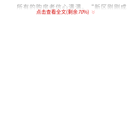
所有的购房者信心满满。“新区刚刚成
点击查看全文(剩余
70
%)
立，后面还有政策的，到时候房价至少翻
倍”。
白洋淀温泉镇，一位五十多岁的男士正情
绪激动地跟家人打电话，这位男士没有买到
房，他手里现金只有80万元，刚到雄县，就被
雄县的房地产“淘汰”了。因为这个价格“已
经买不到当地的房子”。他很郁闷，周围人奉
劝他，来日方长。
目前雄县最便宜的房子，小产权房，200万
元一套，需要全款。一个名叫黄湾社区的盘，
是在集体土地上建设的，没有房产证。而这对
很多远道而来的购房者似乎已经算不上是问