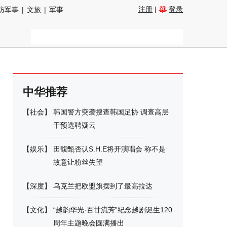
注册
|
登录
防军事
|
文旅
|
军事
中华推荐
【
社会
】
韩国警方突袭搜查韩国足协 调查高层
干预选聘疑云
【
娱乐
】
田馥甄否认S.H.E将开演唱会 称不是
故意让粉丝失望
【
深度
】
乌克兰把欧盟旗摆到了最高拉达
【
文化
】
“越韵华光·百廿流芳”纪念越剧诞生120
周年主题晚会圆满播出