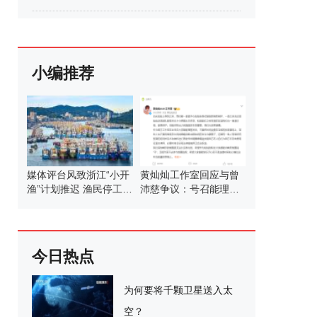
小编推荐
媒体评台风致浙江“小开
黄灿灿工作室回应与曾
渔”计划推迟 渔民停工待
沛慈争议：号召能理智
命
发言
今日热点
为何要将千颗卫星送入太
空？