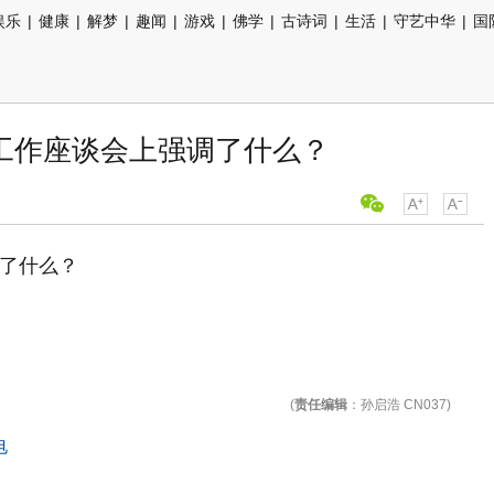
娱乐
|
健康
|
解梦
|
趣闻
|
游戏
|
佛学
|
古诗词
|
生活
|
守艺中华
|
国
工作座谈会上强调了什么？
(
责任编辑
：孙启浩 CN037)
电