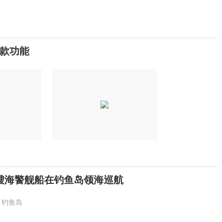
款功能
艘海警舰船在钓鱼岛领海巡航
钓鱼岛