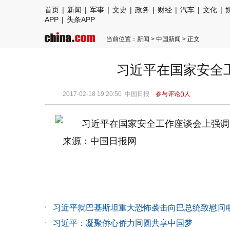
首页
|
新闻
|
军事
|
文史
|
政务
|
财经
|
汽车
|
文化
|
APP
|
头条APP
当前位置：
新闻
>
中国新闻
> 正文
习近平在国家安全
2017-02-18 19:20:50
中国日报
参与评论(
)人
来源：中国日报网
习近平就巴基斯坦重大恐怖袭击向巴总统致慰问
习近平：凝聚侨心侨力同圆共享中国梦