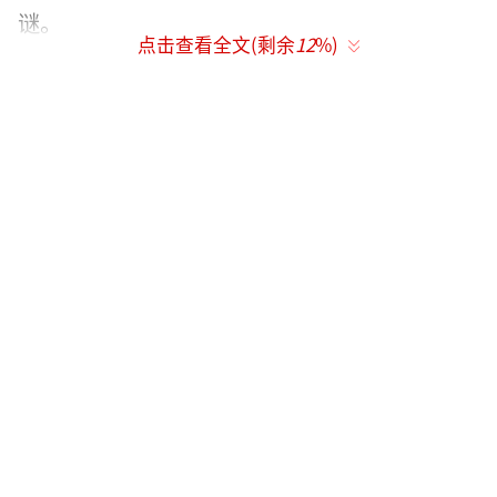
谜。
点击查看全文(剩余
12
%)
喜运佳钟表集团发声明
（责任编辑：李皓 CN002）