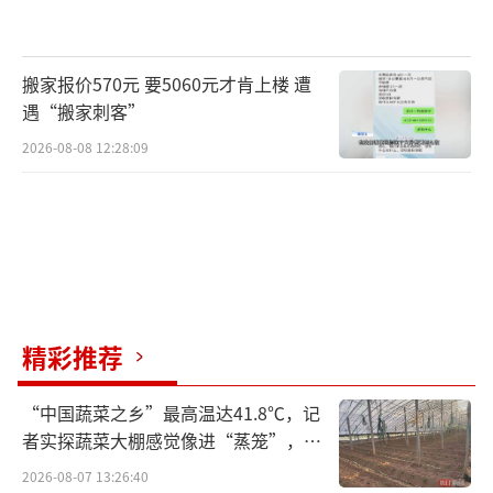
搬家报价570元 要5060元才肯上楼 遭
遇“搬家刺客”
2026-08-08 12:28:09
精彩推荐
“中国蔬菜之乡”最高温达41.8℃，记
者实探蔬菜大棚感觉像进“蒸笼”，有
村民称只能凌晨两点起来干活
2026-08-07 13:26:40