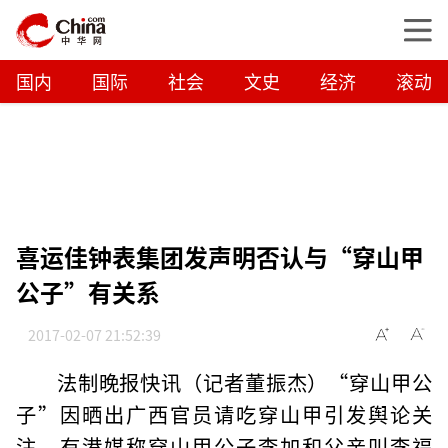
国内
国际
社会
文史
经济
滚动
喜运佳钟表集团发声明否认与“穿山甲
公子”有关系
2017-02-07 21:52:39
法制晚报快讯（记者董振杰）“穿山甲公
子”因晒出广西官员请吃穿山甲引发舆论关
注，有港媒称穿山甲公子李加和父亲叫李福