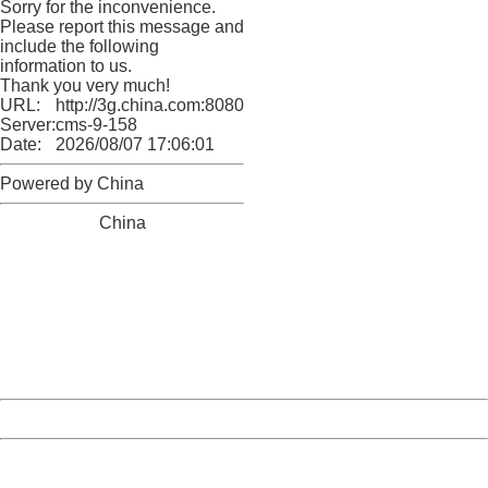
Sorry for the inconvenience.
Please report this message and
include the following
information to us.
Thank you very much!
URL:
http://3g.china.com:8080/act/news/945/20161019/23786
Server:
cms-9-158
Date:
2026/08/07 17:06:01
Powered by China
China
404 Not Found
Sorry for the inconvenience.
Please report this message and include the following
information to us.
Thank you very much!
URL:
http://3g.china.com:8080/act/news/945/20161019/23786
Server:
cms-9-158
Date:
2026/08/07 17:06:01
Powered by China
China
404 Not Found