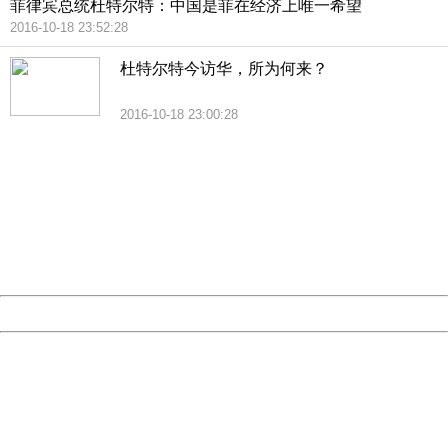
菲律宾总统杜特尔特：中国是菲在经济上唯一希望
2016-10-18 23:52:28
杜特尔特今访华，所为何来？
2016-10-18 23:00:28
404 Not Found
Sorry for the inconvenience.
Please report this message and include the following
information to us.
Thank you very much!
URL:
http://3g.china.com:8080/act/news/945/20161019/23786
Server:
cms-9-158
Date:
2026/08/07 17:06:01
Powered by China
China
404 Not Found
Sorry for the inconvenience.
Please report this message and include the following
information to us.
Thank you very much!