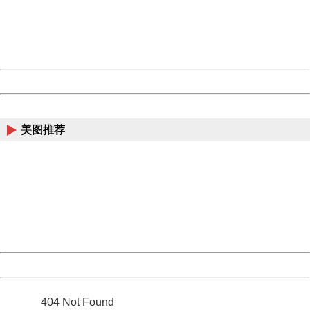
information to us.
Thank you very much!
URL:
http://3g.china.com:8080/act/news/945/20161019/23786
Server:
cms-9-158
Date:
2026/08/07 17:06:01
Powered by China
China
美图推荐
404 Not Found
Sorry for the inconvenience.
Please report this message and include the following
information to us.
Thank you very much!
URL:
http://3g.china.com:8080/act/news/945/20161019/23786
Server:
cms-9-158
Date:
2026/08/07 17:06:01
Powered by China
China
404 Not Found