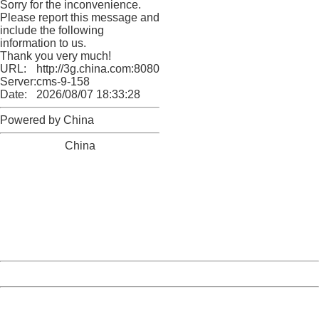
Sorry for the inconvenience.
Please report this message and
include the following
information to us.
Thank you very much!
URL:
http://3g.china.com:8080/act/news/945/20161019/23786
Server:
cms-9-158
Date:
2026/08/07 18:33:28
Powered by China
China
404 Not Found
Sorry for the inconvenience.
Please report this message and include the following
information to us.
Thank you very much!
URL:
http://3g.china.com:8080/act/news/945/20161019/23786
Server:
cms-9-158
Date:
2026/08/07 18:33:28
Powered by China
China
404 Not Found