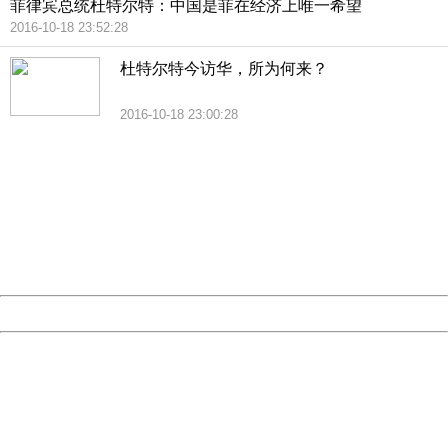
菲律宾总统杜特尔特：中国是菲在经济上唯一希望
2016-10-18 23:52:28
杜特尔特今访华，所为何来？
2016-10-18 23:00:28
404 Not Found
Sorry for the inconvenience.
Please report this message and include the following
information to us.
Thank you very much!
URL:
http://3g.china.com:8080/act/news/945/20161019/23786
Server:
cms-9-158
Date:
2026/08/07 18:33:28
Powered by China
China
404 Not Found
Sorry for the inconvenience.
Please report this message and include the following
information to us.
Thank you very much!