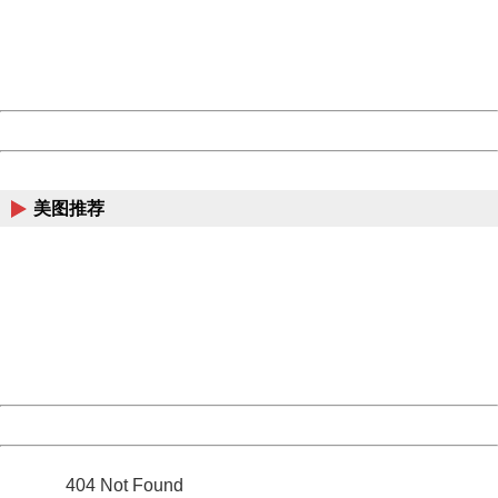
information to us.
Thank you very much!
URL:
http://3g.china.com:8080/act/news/945/20161019/23786
Server:
cms-9-158
Date:
2026/08/07 18:33:28
Powered by China
China
美图推荐
404 Not Found
Sorry for the inconvenience.
Please report this message and include the following
information to us.
Thank you very much!
URL:
http://3g.china.com:8080/act/news/945/20161019/23786
Server:
cms-9-158
Date:
2026/08/07 18:33:28
Powered by China
China
404 Not Found