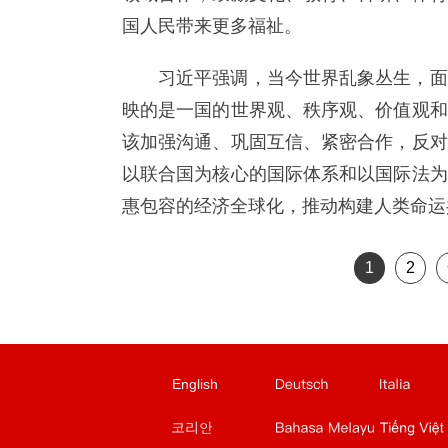
国人民带来更多福祉。
习近平强调，当今世界乱象丛生，面
映的是一国的世界观、秩序观、价值观和
该加强沟通、巩固互信、紧密合作，反对
以联合国为核心的国际体系和以国际法为
惠包容的经济全球化，推动构建人类命运
1
2
德文站
意文站
葡文站
法文站
English
站
马来文站
越南文站
老挝文站
柬埔寨文