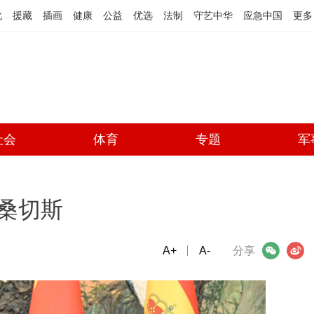
化
援藏
插画
健康
公益
优选
法制
守艺中华
应急中国
更多
社会
体育
专题
军
桑切斯
A+
微信
A-
微博
分享