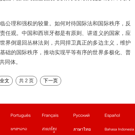
临公理和强权的较量。如何对待国际法和国际秩序，反
责任观。中国和西班牙都是有原则、讲道义的国家，应
世界倒退回丛林法则，共同捍卫真正的多边主义，维护
基础的国际秩序，推动实现平等有序的世界多极化、普
共同体。
全文
共
2
页
下一页
俄文站
西班牙文站
日文站
阿拉伯文站
站
泰文站
印尼文站
缅甸文站
蒙文站