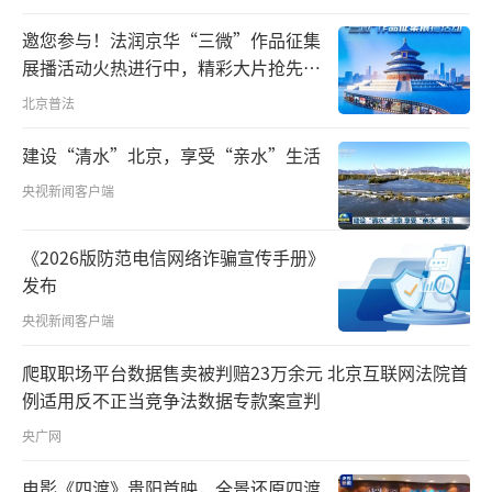
邀您参与！法润京华“三微”作品征集
展播活动火热进行中，精彩大片抢先看
～
北京普法
建设“清水”北京，享受“亲水”生活
央视新闻客户端
《2026版防范电信网络诈骗宣传手册》
发布
央视新闻客户端
爬取职场平台数据售卖被判赔23万余元 北京互联网法院首
例适用反不正当竞争法数据专款案宣判
央广网
电影《四渡》贵阳首映，全景还原四渡