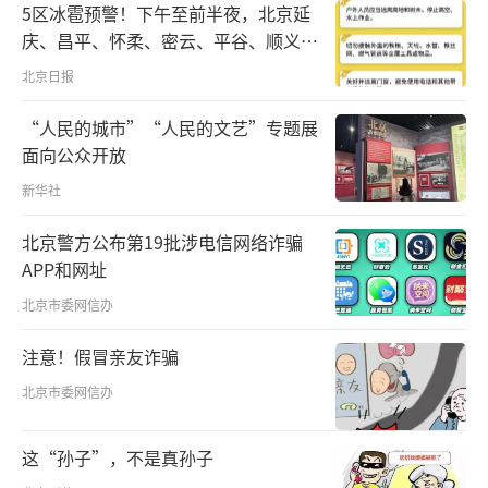
5区冰雹预警！下午至前半夜，北京延
庆、昌平、怀柔、密云、平谷、顺义、
门头沟、房山等区有较明显降雨，伴七
北京日报
级左右短时大风和冰雹
“人民的城市”“人民的文艺”专题展
面向公众开放
新华社
北京警方公布第19批涉电信网络诈骗
APP和网址
北京市委网信办
注意！假冒亲友诈骗
北京市委网信办
这“孙子”，不是真孙子