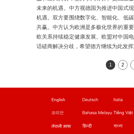
未来的机遇。中方视德国为推进中国式现
机遇。双方要围绕数字化、智能化、低碳
共赢。中方认为欧洲是多极化世界的重要
欧关系持续稳定健康发展。欧盟对中国电
话磋商解决分歧，希望德方继续为此发挥
1
2
德文站
意文站
葡文站
法文站
English
站
马来文站
越南文站
老挝文站
柬埔寨文
尔文站
印地文站
孟加拉文站
土耳其文站
波斯文站