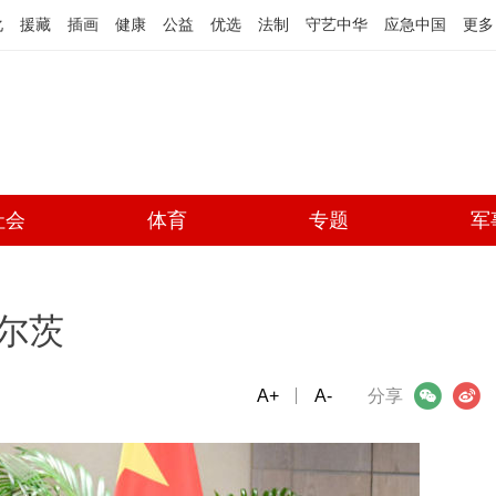
化
援藏
插画
健康
公益
优选
法制
守艺中华
应急中国
更多
社会
体育
专题
军
尔茨
A+
微信
A-
微博
分享