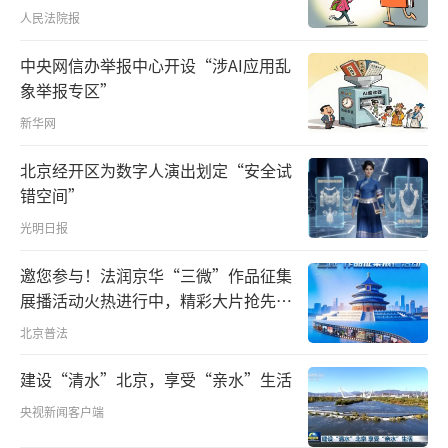
人民法院报
中央网信办举报中心开设“涉AI应用乱
象举报专区”
新华网
党的十八大以来，习近平总书记不断思考
北京经开区为数字人演出划定“安全试
谋划，以协调理念破解发展不平衡难题。在京
错空间”
津冀，他强调，要调整经济结构和空间结构，
光明日报
走出一条内涵集约发展的新路子，探索出一种
人口经济密集地区优化开发的模式，形成新增
邀您参与！法润京华“三微”作品征集
展播活动火热进行中，精彩大片抢先看
长极。在粤港澳大湾区，他强调，要把香港和
～
澳门融入到国家发展大局，使粤港澳大湾区成
北京普法
为新发展格局的战略支点、高质量发展的示范
建设“清水”北京，享受“亲水”生活
地、中国式现代化的引领地。在长三角，他强
央视新闻客户端
调，要紧扣“一体化”和“高质量”两个关键