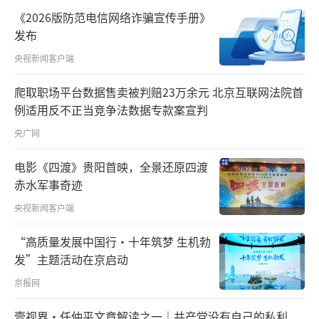
词，形成高质量发展的区域集群。
《2026版防范电信网络诈骗宣传手册》
发布
从三江源到崇明岛，总书记的调研足迹遍
央视新闻客户端
布长江流域，为长江经济带高质量发展开
出“药方”：“共抓大保护，不搞大开发”。
爬取职场平台数据售卖被判赔23万余元 北京互联网法院首
例适用反不正当竞争法数据专款案宣判
走遍黄河上中下游9省区，他指出，要共同抓好
央广网
大保护、协同推进大治理，让黄河成为造福人
民的“幸福河”。
电影《四渡》贵阳首映，全景还原四渡
赤水军事奇迹
习近平总书记17次召开区域发展座谈会，
央视新闻客户端
从东西部扶贫协作到深入推进东北振兴、推动
中部地区崛起，为不同区域因地制宜发挥比较
“高质量发展中国行·十年筑梦 生机勃
发”主题活动在京启动
优势、走差异化的高质量发展之路指明方向。
京报网
壹视界·任仲平文章解读之一｜共产党没有自己的私利