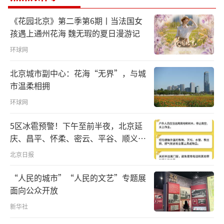
《花园北京》第二季第6期丨当法国女
区域重大战略向纵深推进。京津冀、长三
孩遇上通州花海 魏无瑕的夏日漫游记
角、粤港澳，区域经济高质量发展的三大动力
环球网
源在中国经济中的比重已超过40%，成为发展
强大引擎。
北京城市副中心：花海“无界”，与城
市温柔相拥
区域发展差距不断缩小。2023年，中西部
环球网
地区生产总值为53.9万亿元，十年间年均增速
5区冰雹预警！下午至前半夜，北京延
达到7%，占全国比重比2013年提高2.2个百分
庆、昌平、怀柔、密云、平谷、顺义、
点。
门头沟、房山等区有较明显降雨，伴七
北京日报
级左右短时大风和冰雹
城乡融合程度不断加深。如今，超过1.5亿
“人民的城市”“人民的文艺”专题展
的农村人口进城。2023年，我国城镇化率达到6
面向公众开放
6.2%，比2013年提升12.5个百分点。
新华社