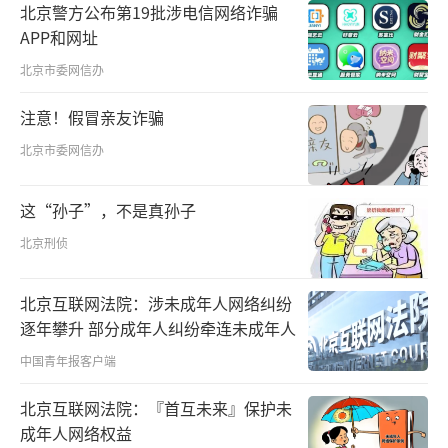
进入新时代，中国经济转向高质量发展阶
北京警方公布第19批涉电信网络诈骗
段。然而，发展不平衡、不充分问题仍然突
APP和网址
出，城乡区域发展和收入分配差距较大。如何
北京市委网信办
才能够更好地协调发展？习近平总书记观大
注意！假冒亲友诈骗
势、谋长远、布全局，提出新发展理念，把协
北京市委网信办
调发展放在我国发展全局的重要位置。他强
调，协调既是发展手段又是发展目标，同时还
这“孙子”，不是真孙子
是评价发展的标准和尺度。只有实现了城乡、
北京刑侦
区域协调发展，国内大循环的空间才能更广
阔、成色才能更足。
北京互联网法院：涉未成年人网络纠纷
逐年攀升 部分成年人纠纷牵连未成年人
中国青年报客户端
北京互联网法院：『首互未来』保护未
成年人网络权益