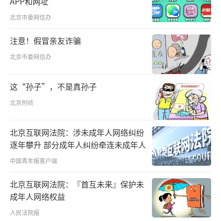
APP和网址
言之殷殷、情之切切，九曲黄河激荡起更
北京市委网信办
为雄浑的新时代交响。
注意！假冒亲友诈骗
北京市委网信办
这“孙子”，不是真孙子
北京刑侦
北京互联网法院：涉未成年人网络纠纷
逐年攀升 部分成年人纠纷牵连未成年人
中国青年报客户端
大河之治——“中华民族治理黄河的历史也
北京互联网法院：『首互未来』保护未
成年人网络权益
是一部治国史”
人民法院报