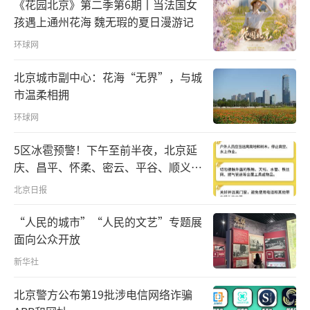
《花园北京》第二季第6期丨当法国女
孩遇上通州花海 魏无瑕的夏日漫游记
环球网
黄河落天走东海，万里写入胸怀间。
北京城市副中心：花海“无界”，与城
市温柔相拥
从青藏高原出发，穿高山、越峡谷、汇百
环球网
川、纳千流，黄河在神州大地奔腾5400余公
里，哺育了千千万万的华夏儿女、滋养了辉煌
5区冰雹预警！下午至前半夜，北京延
灿烂的中华文明。
庆、昌平、怀柔、密云、平谷、顺义、
门头沟、房山等区有较明显降雨，伴七
北京日报
习近平总书记牵挂着这条中华民族的母亲
级左右短时大风和冰雹
“人民的城市”“人民的文艺”专题展
河，党的十八大以来，踏遍黄河上中下游9省
面向公众开放
区，目光所及、驻足所思，尽是对母亲河未来
新华社
的深谋远虑。
北京警方公布第19批涉电信网络诈骗
“让黄河成为造福人民的幸福河。”