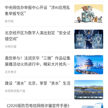
2019年9月17日，河南郑州，黄河博物
中央网信办举报中心开设“涉AI应用乱
馆“千秋治河”展厅。
象举报专区”
在一幅历史上的黄河改道图前，习近平总
新华网
书记久久凝视。
北京经开区为数字人演出划定“安全试
错空间”
决溢范围北至天津，南达江淮，纵横25万
光明日报
平方公里，摇摆不定的流线如厉鞭抽向大地，
给百姓带来苦难。
邀您参与！法润京华“三微”作品征集
展播活动火热进行中，精彩大片抢先看
黄河既是中华民族的母亲河、生命河，也
～
北京普法
是一条桀骜难驯的忧患河。
建设“清水”北京，享受“亲水”生活
曾几何时，黄河“多淤、多决、多
央视新闻客户端
徙”“三年两决口、百年一改道”，在新中国
成立前的2500多年间，下游共决溢1500多次，
《2026版防范电信网络诈骗宣传手册》