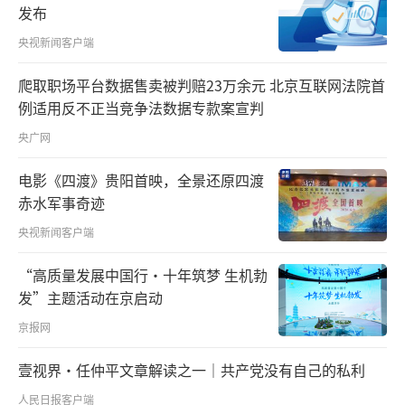
改道26次。
发布
央视新闻客户端
“黄河宁，天下平。”“从某种意义上
讲，中华民族治理黄河的历史也是一部治国
爬取职场平台数据售卖被判赔23万余元 北京互联网法院首
例适用反不正当竞争法数据专款案宣判
史。”思接千载，总书记深刻思考着治黄与治
央广网
国的关系。
电影《四渡》贵阳首映，全景还原四渡
千百年来，华夏儿女祈愿着黄河安澜。新
赤水军事奇迹
中国成立后，历史将治黄重任交到中国共产党
央视新闻客户端
人手中。据统计，新中国成立至今，黄河实现7
0多年伏秋大汛不决口，24年不断流，先后抵御
“高质量发展中国行·十年筑梦 生机勃
发”主题活动在京启动
12次大洪水，创造“地上悬河”治理奇迹。
京报网
“实践证明，只有在中国共产党领导下，
壹视界·任仲平文章解读之一｜共产党没有自己的私利
发挥社会主义制度优势，才能真正实现黄河治
人民日报客户端