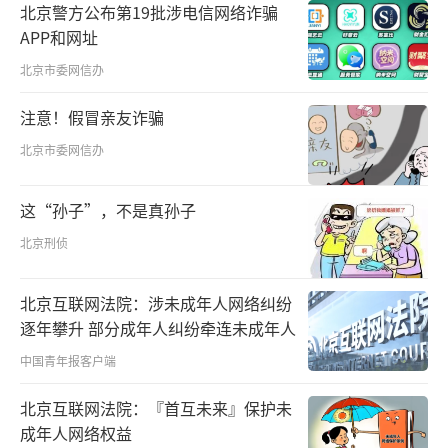
北京警方公布第19批涉电信网络诈骗
APP和网址
北京市委网信办
△资料图
注意！假冒亲友诈骗
据东部战区微信公众号15日消息，东部战
北京市委网信办
区新闻发言人施毅陆军大校表示，8月15日，中
这“孙子”，不是真孙子
国人民解放军东部战区位台岛周边海空域组织
多军兵种联合战备警巡和实战化演练。这是针
北京刑侦
对美台继续玩弄政治把戏、破坏台海和平稳定
北京互联网法院：涉未成年人网络纠纷
的严正震慑。战区部队将采取一切必要措施，
逐年攀升 部分成年人纠纷牵连未成年人
坚决捍卫国家主权和台海地区和平稳定。继美
中国青年报客户端
众议长佩洛西日前窜访台湾后，8月14日，再有
美国两党5名议员窜访台湾。中国台湾网就此刊
北京互联网法院：『首互未来』保护未
成年人网络权益
文援引台媒消息称，今天有7批次解放军军机进