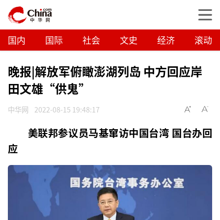
国内
国际
社会
文史
经济
滚动
晚报|解放军俯瞰澎湖列岛 中方回应岸
田文雄“供鬼”
中华网
2022-08-15 19:48:17
美联邦参议员马基窜访中国台湾 国台办回
应