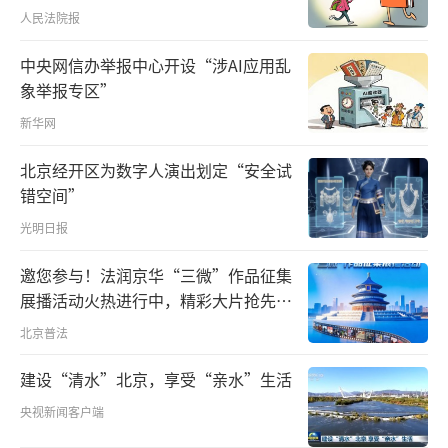
人民法院报
入台湾所谓“防空识别区”，并且“南、北都
来，凸显夹击之势”。另外，此次美国议员窜
中央网信办举报中心开设“涉AI应用乱
访台湾当天，8月14日，解放军军机、军舰已展
象举报专区”
开动作。
新华网
东部战区飞行员俯瞰澎湖列岛
北京经开区为数字人演出划定“安全试
错空间”
光明日报
邀您参与！法润京华“三微”作品征集
展播活动火热进行中，精彩大片抢先看
～
北京普法
建设“清水”北京，享受“亲水”生活
央视新闻客户端