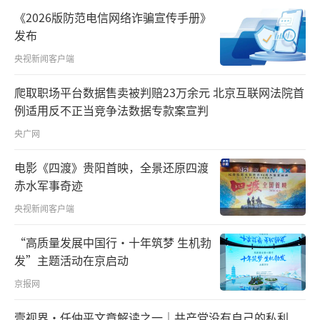
视频截图
《2026版防范电信网络诈骗宣传手册》
发布
8月15日，中国人民解放军#东部战区# 位
央视新闻客户端
台岛周边海空域组织多军兵种联合战备警巡和
爬取职场平台数据售卖被判赔23万余元 北京互联网法院首
实战化演练。这是针对美台继续玩弄政治把
例适用反不正当竞争法数据专款案宣判
戏、破坏台海和平稳定的严正震慑。联合战备
央广网
警巡和实战化演练中，东部战区飞行员俯瞰澎
湖列岛。战区部队将采取一切必要措施，坚决
电影《四渡》贵阳首映，全景还原四渡
赤水军事奇迹
捍卫国家主权和台海地区和平稳定。
央视新闻客户端
岸田文雄向靖国神社供奉香火钱 外交部回
“高质量发展中国行·十年筑梦 生机勃
应
发”主题活动在京启动
京报网
壹视界·任仲平文章解读之一｜共产党没有自己的私利