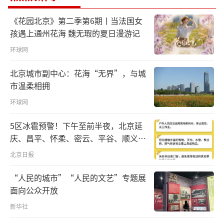
党当局一再拉拢外部反华势力谋“独”挑衅，
充分暴露美“以台制华”和民进党当局“倚美
《花园北京》第二季第6期丨当法国女
孩遇上通州花海 魏无瑕的夏日漫游记
谋独”险恶用心。马晓光指出，我们捍卫国家
主权和领土完整的斗争得到国际社会广泛支
环球网
持。正告民进党当局，如果在挟洋自重、
北京城市副中心：花海“无界”，与城
谋“独”挑衅的路上不知收敛，必将遭到更严
市温柔相拥
厉的打击。
环球网
美议员窜访台湾期间，东部战区军机“南
5区冰雹预警！下午至前半夜，北京延
庆、昌平、怀柔、密云、平谷、顺义、
北夹击”
门头沟、房山等区有较明显降雨，伴七
北京日报
级左右短时大风和冰雹
“人民的城市”“人民的文艺”专题展
面向公众开放
新华社