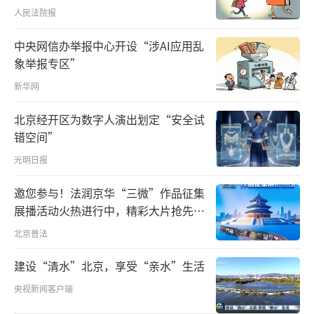
“那我们可以先进去吗？”向先生
人民法院报
问。“可以，您到对面核酸检测窗口优先采
样，不需要等待结果，凭检测凭条就能进去看
中央网信办举报中心开设“涉AI应用乱
象举报专区”
诊了。”
新华网
两位在急诊大厅门口值班的“大白”告诉
北京经开区为数字人演出划定“安全试
记者，在每天近8个小时的值班时间里，他们经
错空间”
常遇到类似的情况。
光明日报
如何做到既保证正常接诊又防止院内感
邀您参与！法润京华“三微”作品征集
染？把握平衡并不容易。现场的医生告诉记
展播活动火热进行中，精彩大片抢先看
者，急诊要把握的是“急”字，确认急症后，
～
北京普法
医护人员会依据政策加紧处理。由于医疗资源
建设“清水”北京，享受“亲水”生活
比较紧缺，对于一些希望错开日间门诊、在晚
央视新闻客户端
上看急诊的普通患者，我们会说明，急诊由于