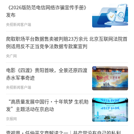
相对放宽疫情监测尺度，感染风险大，劝说他
《2026版防范电信网络诈骗宣传手册》
们尽可能在日间更安全的情况下就诊。
发布
央视新闻客户端
爬取职场平台数据售卖被判赔23万余元 北京互联网法院首
例适用反不正当竞争法数据专款案宣判
央广网
电影《四渡》贵阳首映，全景还原四渡
赤水军事奇迹
央视新闻客户端
“高质量发展中国行·十年筑梦 生机勃
发”主题活动在京启动
京报网
在复旦大学附属中山医院急诊大厅外，一
壹视界·任仲平文章解读之一｜共产党没有自己的私利