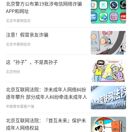
患者转移至专门的隔离缓冲区域；需要进行急
北京警方公布第19批涉电信网络诈骗
APP和网址
诊手术的，在专用手术室立即开展手术救治。
整个过程中，不得以等待核酸检测结果为由推
北京市委网信办
诿拒绝、延误治疗。
注意！假冒亲友诈骗
北京市委网信办
“医生，她可能突发急性肠胃炎，能不能
让我们赶紧进去看一下？”在急诊大厅外，看
这“孙子”，不是真孙子
着腹部疼痛难忍一直无法站立的妻子，来自闵
北京刑侦
行区颛桥镇的向先生额头急出了汗。
“您没有48小时以内的核酸检测报告
北京互联网法院：涉未成年人网络纠纷
逐年攀升 部分成年人纠纷牵连未成年人
吗？”面对“大白”的询问，向先生仔细查看
中国青年报客户端
手机才发现，中午刚做完的核酸检测还未出结
果。
北京互联网法院：『首互未来』保护未
成年人网络权益