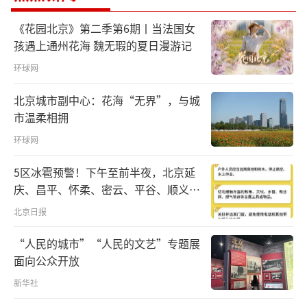
4月16日晚，复旦大学附属中山医院急诊大
厅外，虽然已经临近夜间12点，但来到急诊就
《花园北京》第二季第6期丨当法国女
孩遇上通州花海 魏无瑕的夏日漫游记
医的市民依然很多。记者观察，一小时内约有1
5名患者进入急诊大厅，其中不乏一些坐轮椅或
环球网
躺在担架上、需要紧急送至“缓冲区”处置的
北京城市副中心：花海“无界”，与城
患者。
市温柔相拥
环球网
记者发现，受封控措施影响，很多紧急就
医的市民并不能保证自己48小时以内的核酸检
5区冰雹预警！下午至前半夜，北京延
庆、昌平、怀柔、密云、平谷、顺义、
测报告“不断档”。“没有核酸报告能不能进
门头沟、房山等区有较明显降雨，伴七
急诊”是一些市民在就医前最关心的问题之
北京日报
级左右短时大风和冰雹
一。
“人民的城市”“人民的文艺”专题展
面向公众开放
近日，上海市明确，如急诊患者需要立即
新华社
进行紧急处置，医疗机构应启动应急预案，将