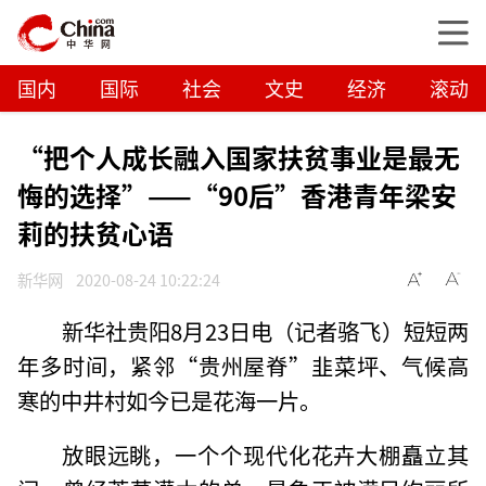
国内
国际
社会
文史
经济
滚动
“把个人成长融入国家扶贫事业是最无
悔的选择”——“90后”香港青年梁安
莉的扶贫心语
新华网
2020-08-24 10:22:24
新华社贵阳8月23日电（记者骆飞）短短两
年多时间，紧邻“贵州屋脊”韭菜坪、气候高
寒的中井村如今已是花海一片。
放眼远眺，一个个现代化花卉大棚矗立其