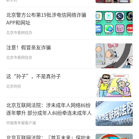
于是，这对母女的投资兴业多了一份精准
北京警方公布第19批涉电信网络诈骗
扶贫的责任。
APP和网址
北京市委网信办
2018年初，梁安莉与专业团队在赫章县考
察了大小10多个乡镇后，最终决定在铁匠乡中
注意！假冒亲友诈骗
井村栽种鲜花。
北京市委网信办
当年5月，广州港华农业科技有限公司与赫
这“孙子”，不是真孙子
章县签订了投资协议，鲜花种植基地于6月开始
北京刑侦
运营，梁安莉在“贵州屋脊”上的产业扶贫计
划正式启动。
北京互联网法院：涉未成年人网络纠纷
逐年攀升 部分成年人纠纷牵连未成年人
“扶贫不是公益，困难和挑战相当艰
中国青年报客户端
巨。”回忆起创业之初，梁安莉感慨道，很多
老百姓最初不了解花卉，有质疑、抵触情绪。
北京互联网法院：『首互未来』保护未