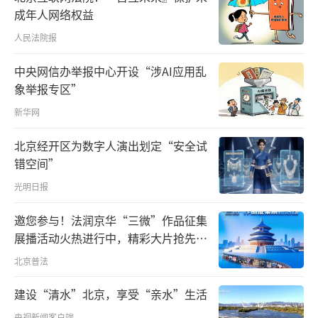
在当地政府积极协调，以及东西部扶贫协作政
成年人网络权益
策、资金等支持下，很快有了转机。
人民法院报
中央网信办举报中心开设“涉AI应用乱
这两年多里，梁安莉平均每个月都要到基
象举报专区”
地上与工作团队同吃同住一段时间。公司也积
新华网
极与中国科学院昆明植物研究所合作，并聘请
专家和技术人员定期到基地指导，培训技术人
北京经开区为数字人演出划定“安全试
员。
错空间”
光明日报
花卉种植从100个大棚增加到400多个；管
邀您参与！法润京华“三微”作品征集
理技术人员从10多人到40人……在梁安莉和团
展播活动火热进行中，精彩大片抢先看
队的不断努力下，基地发展迅速。2019年底，
～
北京普法
在不被部分专家看好的情况下，梁安莉和团队
引进的安娜贝拉绣球存活率达到90%左右，当
建设“清水”北京，享受“亲水”生活
前正是采收时节。
央视新闻客户端