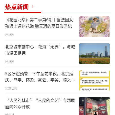
热点新闻
终没有像样的扶贫产业，制约着当地持续推进
脱贫。
《花园北京》第二季第6期丨当法国女
孩遇上通州花海 魏无瑕的夏日漫游记
一个偏远贵州贫困山村竟能吸引香港青年
创业，这得益于东西部扶贫协作。
环球网
北京城市副中心：花海“无界”，与城
2016年，广州正式对口帮扶毕节市。在广
市温柔相拥
东省第一扶贫协作工作组牵线搭桥下，部分在
环球网
穗港资企业前往西部山区。
5区冰雹预警！下午至前半夜，北京延
2017年，作为企业代表的梁安莉的母亲受
庆、昌平、怀柔、密云、平谷、顺义、
邀到毕节市考察。与妈妈一道踏上乌蒙高原的
门头沟、房山等区有较明显降雨，伴七
北京日报
级左右短时大风和冰雹
梁安莉，对赫章县境内“贵州屋脊”韭菜坪美
“人民的城市”“人民的文艺”专题展
丽的自然风光无限眷恋，却也被这里的贫困所
面向公众开放
触动。
新华社