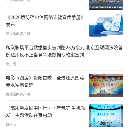
“这次6万多朵绣球花已经全部被订完了，
《2026版防范电信网络诈骗宣传手册》
作为永生花花材，市场相当好。”梁安莉说，
发布
通过多次实验，基地已经从100多种花卉试种品
央视新闻客户端
种中选取了20多种“接地气”、市场好的推广
爬取职场平台数据售卖被判赔23万余元 北京互联网法院首
种植。
例适用反不正当竞争法数据专款案宣判
打造可持续的扶贫产业一直是梁安莉坚守
央广网
的扶贫初心。她说，培养本地技术管理员，让
电影《四渡》贵阳首映，全景还原四渡
村民广泛参与，要变“输血”为“造血”。
赤水军事奇迹
央视新闻客户端
如今，基地里不少花卉品种逐渐走出温室
大棚，走到当地村民家里，零散的土地上也开
“高质量发展中国行·十年筑梦 生机勃
始有村民主动种植鲜花。
发”主题活动在京启动
京报网