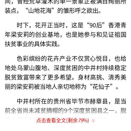
间，曾经荒草灌木的单一景象正被满目绚丽所
装点，“山地花海”的雏形呼之欲出。
时下，花开正当时，这是“90后”香港青
年梁安莉的创业基地，也是她参与和见证祖国
扶贫事业的具体实践。
色彩缤纷的花卉产业不仅赏心悦目，也给
地处乌蒙山腹地、深度贫困的中井村持续稳定
脱贫致富带来了更多希望。身材高挑、清秀美
丽的梁安莉被当地人亲切地称为“花仙子”。
中井村所在的贵州省毕节市赫章县，是当
前全省尚未减贫摘帽的9个深度贫困县之一，脱
贫攻坚任务依旧繁重。这些年，海拔高、土地
点击查看全文(剩余
79
%)
瘠薄、交通闭塞的中井村虽然变化明显，却始