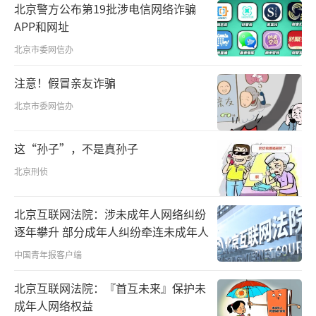
北京警方公布第19批涉电信网络诈骗
香港特区行政长官林郑月娥、印尼外交部
APP和网址
副部长马亨德拉、中国驻印尼大使肖千也发表
北京市委网信办
了视频致辞。
注意！假冒亲友诈骗
此次视频对话会由香港特区政府商务及经
北京市委网信办
济发展局和印尼驻香港总领馆共同主办，外交
这“孙子”，不是真孙子
部驻港公署协办，共吸引来自香港和印尼的900
北京刑侦
多名商界领袖和专业人士以在线方式参与。会
议还专门安排了中印尼两个经贸合作园区的负
北京互联网法院：涉未成年人网络纠纷
责人与香港企业对接环节，就特区企业进驻有
逐年攀升 部分成年人纠纷牵连未成年人
关园区事宜进行积极探讨。
（责任编辑：梁云娇 CN07
中国青年报客户端
9）
北京互联网法院：『首互未来』保护未
成年人网络权益