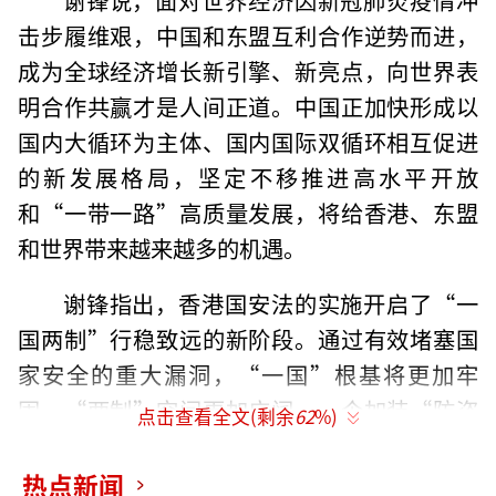
击步履维艰，中国和东盟互利合作逆势而进，
成为全球经济增长新引擎、新亮点，向世界表
明合作共赢才是人间正道。中国正加快形成以
国内大循环为主体、国内国际双循环相互促进
的新发展格局，坚定不移推进高水平开放
和“一带一路”高质量发展，将给香港、东盟
和世界带来越来越多的机遇。
谢锋指出，香港国安法的实施开启了“一
国两制”行稳致远的新阶段。通过有效堵塞国
家安全的重大漏洞，“一国”根基将更加牢
固，“两制”空间更加广阔。一个加装“防盗
点击查看全文(剩余
62
%)
门”和“防波堤”的香港，将更加聚精会神发
展经济、改善民生，更加深度融入国家发展大
热点新闻