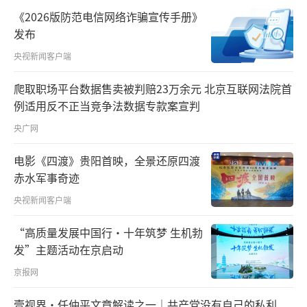
《2026版防范电信网络诈骗宣传手册》
发布
央视新闻客户端
爬取职场平台数据售卖被判赔23万余元 北京互联网法院首
例适用反不正当竞争法数据专款案宣判
央广网
电影《四渡》贵阳首映，全景还原四渡
赤水军事奇迹
央视新闻客户端
“高质量发展中国行·十年筑梦 生机勃
发”主题活动在京启动
京报网
壹视界·任仲平文章解读之一｜共产党没有自己的私利