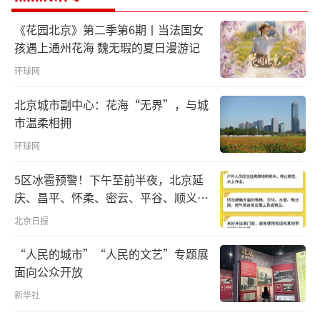
局，为包括印尼在内的国际投资者提供法治更
《花园北京》第二季第6期丨当法国女
加健全、更加安全稳定、更可预期的投资环境
孩遇上通州花海 魏无瑕的夏日漫游记
以及更加光明的合作前景。
环球网
谢锋强调，祖国是香港重整行装再出发的
北京城市副中心：花海“无界”，与城
最大底气。面对疫情的严峻挑战以及个别霸权
市温柔相拥
国家蛮横出台对港制裁措施，中央政府和14亿
环球网
中国人民始终是香港的坚实后盾。
5区冰雹预警！下午至前半夜，北京延
谢锋表示，外交部驻港公署以支持香港扩
庆、昌平、怀柔、密云、平谷、顺义、
门头沟、房山等区有较明显降雨，伴七
大对外交往合作为己任，将继续利用首创
北京日报
级左右短时大风和冰雹
的“香港+内地+‘一带一路’相关国家”三方
“人民的城市”“人民的文艺”专题展
合作机制，发挥外交所能，对接国家所需和特
面向公众开放
区所长，为香港深度参与“一带一路”建设、
新华社
融入国家发展大局提供助力。