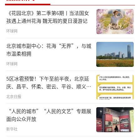
等各种支持，对创业者具有吸引力。此外，企
业开办所需的工商注册、税务等流程，都可以
《花园北京》第二季第6期丨当法国女
通过青年之家找专业人士帮忙。”李剑禧说。
孩遇上通州花海 魏无瑕的夏日漫游记
环球网
天河区港澳青年之家旨在为港澳青年在穗
北京城市副中心：花海“无界”，与城
创业发展提供帮助。目前，广州共建成港澳台
市温柔相拥
青年创新创业基地32个，成功孵化企业200多
环球网
家。广州还成立了港澳青年创新创业服务中
心，为港澳青年提供咨询、创业指导等服务。
5区冰雹预警！下午至前半夜，北京延
庆、昌平、怀柔、密云、平谷、顺义、
“港夫广妻”组合成立后，李剑禧、孙嘉
门头沟、房山等区有较明显降雨，伴七
北京日报
晞夫妻俩开始在短视频平台运营账号，其中不
级左右短时大风和冰雹
“人民的城市”“人民的文艺”专题展
少视频收获了可观的点击量。“不少网友喜欢
面向公众开放
我老公说的‘港普’。”孙嘉晞说。
新华社
在近日举行的广州直播节上，“港夫广