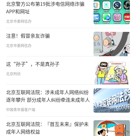
北京警方公布第19批涉电信网络诈骗
妻”也帮助生意伙伴直播带货，反响良
APP和网址
好。“经历这次疫情，线上业务迎来风
北京市委网信办
口。”李剑禧说，疫情加速了他的职业转型，
注意！假冒亲友诈骗
今后希望通过直播带货将更多港货介绍到内地
市场。
北京市委网信办
在广州南沙，25岁的香港青年曾祥盛正在
这“孙子”，不是真孙子
和创业团队紧锣密鼓地工作，筹备着新项目上
北京刑侦
线。曾祥盛毕业于暨南大学，是一位教育科技
创业者，所在团队专门面向港澳台侨学生提供
北京互联网法院：涉未成年人网络纠纷
逐年攀升 部分成年人纠纷牵连未成年人
内地高等院校专业升学信息和咨询服务。
中国青年报客户端
今年初，经过一番考察，曾祥盛选择将创
北京互联网法院：『首互未来』保护未
业公司入驻南沙的“创汇谷”粤港澳青年文创
成年人网络权益
社区。“广州地理位置优越，同时南沙也为我