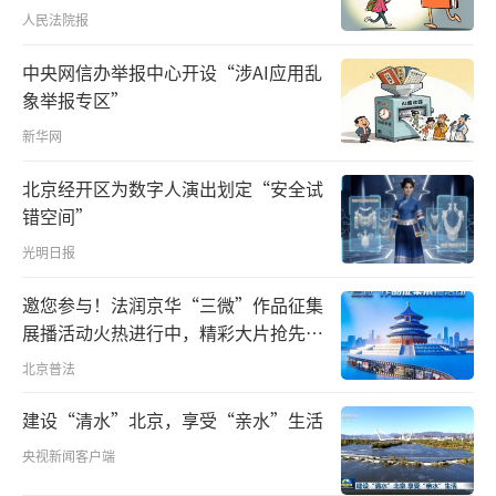
人民法院报
们港澳青年创业提供了许多支持政策。”他
说。
中央网信办举报中心开设“涉AI应用乱
象举报专区”
2019年以来，广州南沙制定出台全方位支
新华网
持港澳青年创新发展的一揽子扶持办法，并出
北京经开区为数字人演出划定“安全试
台“港澳青创30条”，为港澳青年提供就业创
错空间”
业全流程的奖励与补贴。
光明日报
今年4月，曾祥盛成为首批入住南沙青创人
邀您参与！法润京华“三微”作品征集
才公寓的港澳青年之一。
展播活动火热进行中，精彩大片抢先看
～
北京普法
南沙青创人才公寓坐落于“创汇谷”粤港
澳青年文创社区，主要服务港澳青年在南沙安
建设“清水”北京，享受“亲水”生活
居置业。公寓目前共有110间房，可容纳180人
央视新闻客户端
入住，配套设备齐全，为港澳青年生活居住提