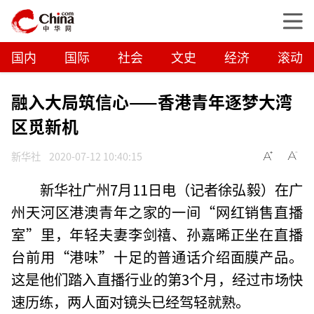
国内
国际
社会
文史
经济
滚动
融入大局筑信心——香港青年逐梦大湾
区觅新机
新华社
2020-07-12 10:40:15
新华社广州7月11日电（记者徐弘毅）在广
州天河区港澳青年之家的一间“网红销售直播
室”里，年轻夫妻李剑禧、孙嘉晞正坐在直播
台前用“港味”十足的普通话介绍面膜产品。
这是他们踏入直播行业的第3个月，经过市场快
速历练，两人面对镜头已经驾轻就熟。