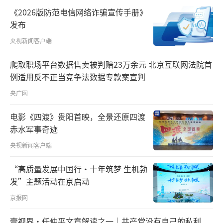
供一站式服务。
《2026版防范电信网络诈骗宣传手册》
发布
曾祥盛说，自己所在的园区配套完善，公
央视新闻客户端
司就在人才公寓对面，每天步行到公司上班，
爬取职场平台数据售卖被判赔23万余元 北京互联网法院首
不出园区即可满足工作生活需求。
例适用反不正当竞争法数据专款案宣判
据广州市港澳办介绍，广州实施“乐居广
央广网
州”行动计划，已筹集近500套人才公寓定向提
电影《四渡》贵阳首映，全景还原四渡
供给港澳居民申请。目前共有20000余名港澳学
赤水军事奇迹
生参加广州市城乡居民社会医疗保险，10000余
央视新闻客户端
名在穗就业的港澳居民参加广州市职工社会医
“高质量发展中国行·十年筑梦 生机勃
疗保险。
发”主题活动在京启动
“我和创业伙伴都很喜欢广州的创业环
京报网
境。”曾祥盛说，“正因为我们有从港澳到内
壹视界·任仲平文章解读之一｜共产党没有自己的私利