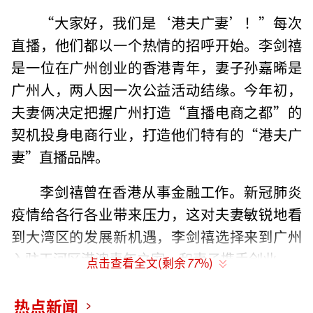
“大家好，我们是‘港夫广妻’！”每次
直播，他们都以一个热情的招呼开始。李剑禧
是一位在广州创业的香港青年，妻子孙嘉晞是
广州人，两人因一次公益活动结缘。今年初，
夫妻俩决定把握广州打造“直播电商之都”的
契机投身电商行业，打造他们特有的“港夫广
妻”直播品牌。
李剑禧曾在香港从事金融工作。新冠肺炎
疫情给各行各业带来压力，这对夫妻敏锐地看
到大湾区的发展新机遇，李剑禧选择来到广州
入驻天河区港澳青年之家，和妻子携手创业。
点击查看全文(剩余
77
%)
“天河区港澳青年之家提供办公场所租金
热点新闻