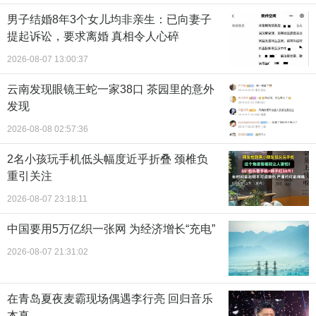
男子结婚8年3个女儿均非亲生：已向妻子
提起诉讼，要求离婚 真相令人心碎
2026-08-07 13:00:37
云南发现眼镜王蛇一家38口 茶园里的意外
发现
2026-08-08 02:57:36
2名小孩玩手机低头幅度近乎折叠 颈椎负
重引关注
2026-08-07 23:18:11
中国要用5万亿织一张网 为经济增长“充电”
2026-08-07 21:31:02
在青岛夏夜麦霸现场偶遇李行亮 回归音乐
本真