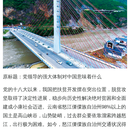
原标题：党领导的强大体制对中国意味着什么
党的十八大以来，我国把扶贫开发摆在突出位置，脱贫攻
坚取得了决定性进展，稳步向历史性解决绝对贫困和全面
建成小康社会迈进。云南省怒江傈僳族自治州98%以上的
国土是高山峡谷，山势陡峭，过去群众要依靠溜索跨越怒
江，出行极为困难。如今，怒江傈僳族自治州交通状况得