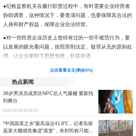
●纪检监察机关在履行职责过程中，有时需要企业经营者
协助调查，这种情况下，要查清问题，也要保障其合法的
人身和财产权益，保障企业合法经营。
●对一些民营企业历史上曾经有过的一些不规范行为，要
以发展的眼光看问题，按照罪刑法定、疑罪从无的原则处
理，让企业家卸下思想包袱，轻装前进。
责任编辑：路子康 CN078
点击查看全文(剩余
0
%)
热点新闻
36岁男演员成景区NPC后人气爆棚 重新找
到舞台
2026-08-08 08:50:22
“中国蔬菜之乡”最高温达41.8℃，记者实探
蔬菜大棚感觉像进“蒸笼”，有村民称只能凌