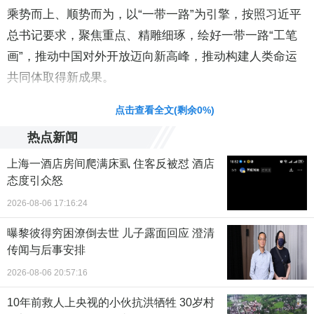
乘势而上、顺势而为，以“一带一路”为引擎，按照习近平
总书记要求，聚焦重点、精雕细琢，绘好一带一路“工笔
画”，推动中国对外开放迈向新高峰，推动构建人类命运
共同体取得新成果。
点击查看全文(剩余
0
%)
热点新闻
上海一酒店房间爬满床虱 住客反被怼 酒店
态度引众怒
2026-08-06 17:16:24
曝黎彼得穷困潦倒去世 儿子露面回应 澄清
传闻与后事安排
2026-08-06 20:57:16
10年前救人上央视的小伙抗洪牺牲 30岁村