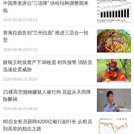
中国养老床位“三连降” 供给结构调整期来
临
2026-08-06 23:43:52
青海拉面告别“兰州拉面” 推进三店合一转
型
2026-08-06 23:57:12
眼镜王蛇筑窝产下38枚蛋 村民报警 消防员
迅速处置威胁
2026-08-06 15:30:03
21楼高空抛物嫌疑人被行拘 花盆从天而降
险酿祸
2026-08-06 22:48:28
80后女柜员获聘4200亿银行副行长 从柜员
到高管的励志之路