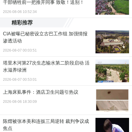
干部牺牲前一把推开同事 致敬！送别！
2026-08-06 10:52:34
精彩推荐
CIA被曝已秘密设立古巴工作组 加强情报
渗透活动
2026-08-07 00:03:51
塔里木河第27次生态输水第二阶段启动 活
水滋养绿洲
2026-08-07 00:53:01
上海床虱事件：酒店卫生问题引热议
2026-08-06 18:30:09
陈熠被张本美和连扳三局逆转 裁判争议成
焦点