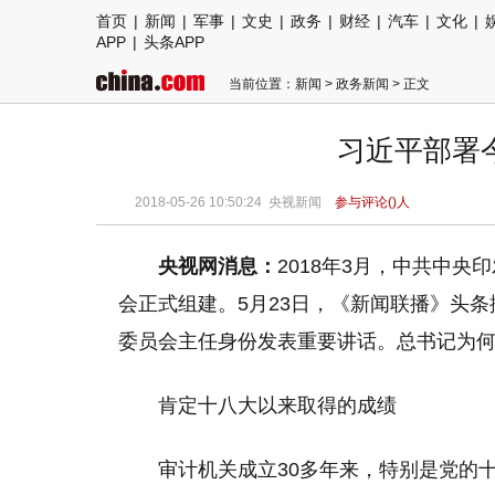
首页
|
新闻
|
军事
|
文史
|
政务
|
财经
|
汽车
|
文化
|
APP
|
头条APP
当前位置：
新闻
>
政务新闻
> 正文
习近平部署
2018-05-26 10:50:24
央视新闻
参与评论(
)人
央视网消息：
2018年3月，中共中
会正式组建。5月23日，《新闻联播》头
委员会主任身份发表重要讲话。总书记为
肯定十八大以来取得的成绩
审计机关成立30多年来，特别是党的