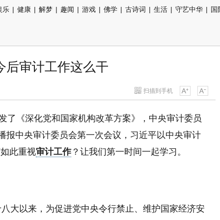
娱乐
|
健康
|
解梦
|
趣闻
|
游戏
|
佛学
|
古诗词
|
生活
|
守艺中华
|
国
今后审计工作这么干
扫描到手机
央印发了《深化党和国家机构改革方案》，中央审计委员
条播报中央审计委员会第一次会议，习近平以中央审计
何如此重视
审计工作
？让我们第一时间一起学习。
十八大以来，为促进党中央令行禁止、维护国家经济安