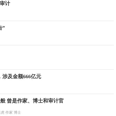
审计
”
涉及金额666亿元
一般 曾是作家、博士和审计官
老虎
作家
博士