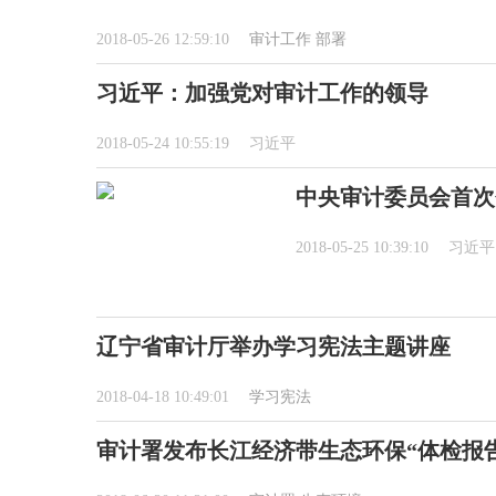
2018-05-26 12:59:10
审计工作
部署
习近平：加强党对审计工作的领导
2018-05-24 10:55:19
习近平
中央审计委员会首次
2018-05-25 10:39:10
习近
辽宁省审计厅举办学习宪法主题讲座
2018-04-18 10:49:01
学习宪法
审计署发布长江经济带生态环保“体检报告