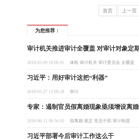
首页
上一页
为您推荐：
审计机关推进审计全覆盖 对审计对象定期
2018-05-09 10:06:01
体检
审计机关
审计委员会
全覆盖
习近平：用好审计这把“利器”
2018-05-27 12:09:28
审计
专家：遏制官员假离婚现象亟须增设离婚
2018-06-12 08:56:02
假离婚
规定
党员干部
审计制度
习近平部署今后审计工作这么干