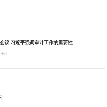
会议 习近平强调审计工作的重要性
平
审计
”