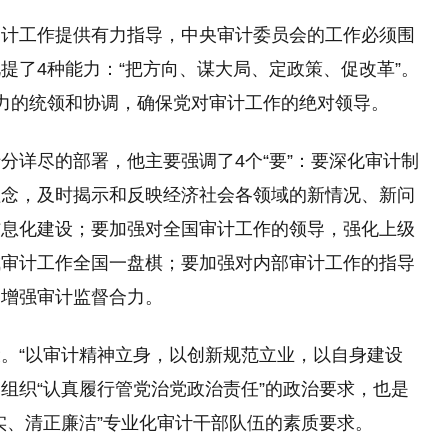
审计工作提供有力指导，中央审计委员会的工作必须围
提了4种能力：“把方向、谋大局、定政策、促改革”。
力的统领和协调，确保党对审计工作的绝对领导。
分详尽的部署，他主要强调了4个“要”：要深化审计制
理念，及时揭示和反映经济社会各领域的新情况、新问
信息化建设；要加强对全国审计工作的领导，强化上级
成审计工作全国一盘棋；要加强对内部审计工作的指导
，增强审计监督合力。
。“以审计精神立身，以创新规范立业，以自身建设
党组织“认真履行管党治党政治责任”的政治要求，也是
实、清正廉洁”专业化审计干部队伍的素质要求。