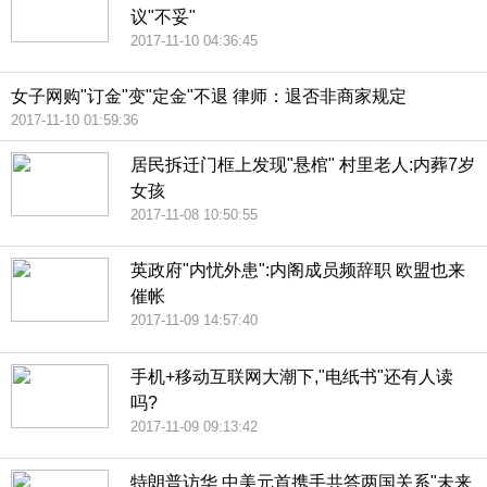
议"不妥"
2017-11-10 04:36:45
女子网购"订金"变"定金"不退 律师：退否非商家规定
2017-11-10 01:59:36
居民拆迁门框上发现"悬棺" 村里老人:内葬7岁
女孩
2017-11-08 10:50:55
英政府"内忧外患":内阁成员频辞职 欧盟也来
催帐
2017-11-09 14:57:40
手机+移动互联网大潮下,"电纸书"还有人读
吗?
2017-11-09 09:13:42
特朗普访华 中美元首携手共答两国关系"未来