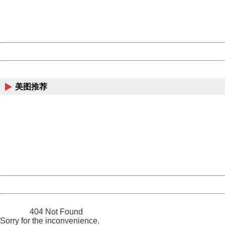
Thank you very much!
URL:
http://3g.china.com:8080/act/news/11157580/20171016
Server:
cms-9-158
Date:
2026/08/08 11:30:33
Powered by China
China
美图推荐
404 Not Found
Sorry for the inconvenience.
Please report this message and include the following
information to us.
Thank you very much!
URL:
http://3g.china.com:8080/act/news/11157580/20171016
Server:
cms-9-158
Date:
2026/08/08 11:30:33
Powered by China
China
404 Not Found
Sorry for the inconvenience.