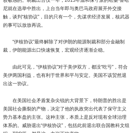
较敏感的。制裁出台仅一年，2013年温和保守派的哈桑·鲁哈
尼就在选举中胜出，上台当年即与奥巴马政府展开外交接
触，谈判“核协议”，目的只有一个，先谋求经济发展，核武器
的事可以放放再说。
“伊核协议”最终解除了对伊朗的能源制裁和部分金融制
裁，伊朗能源出口快速恢复，宏观经济逐渐企稳。
由此可见，“伊核协议”对于美伊双方，都没“吃亏”，符合
美伊两国利益，也有利于世界和平与安定。美国不该贸然退
出这一协议。
在美国社会矛盾复杂尖锐的大背景下，特朗普的胜出是
美国社会撕裂的产物，决定了他的执政突出代表了保守主义
势力基本盘的主张。这种主张，本质上是反对现有全球治理
体系的。威胁退出“伊核协议”，包括此前退出联合国教科文组