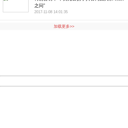
之问"
2017-11-08 14:01:35
加载更多>>
404 Not Found
Sorry for the inconvenience.
Please report this message and include the following
information to us.
Thank you very much!
URL:
http://3g.china.com:8080/act/news/11157580/20171016
Server:
cms-9-158
Date:
2026/08/08 11:30:33
Powered by China
China
404 Not Found
Sorry for the inconvenience.
Please report this message and include the following
information to us.
Thank you very much!
URL:
http://3g.china.com:8080/act/news/11157580/20171016
Server:
cms-9-158