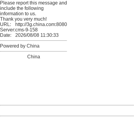
Please report this message and
include the following
information to us.
Thank you very much!
URL:
http://3g.china.com:8080/act/news/11157580/20171016
Server:
cms-9-158
Date:
2026/08/08 11:30:33
Powered by China
China
404 Not Found
Sorry for the inconvenience.
Please report this message and include the following
information to us.
Thank you very much!
URL:
http://3g.china.com:8080/act/news/11157580/20171016
Server:
cms-9-158
Date:
2026/08/08 11:30:33
Powered by China
China
404 Not Found
Sorry for the inconvenience.