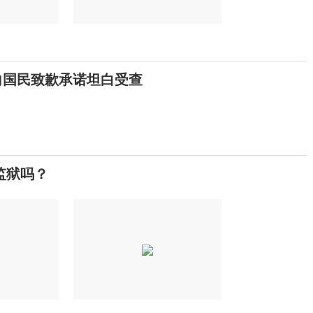
向国民致歉承诺坦白受查
监狱吗？