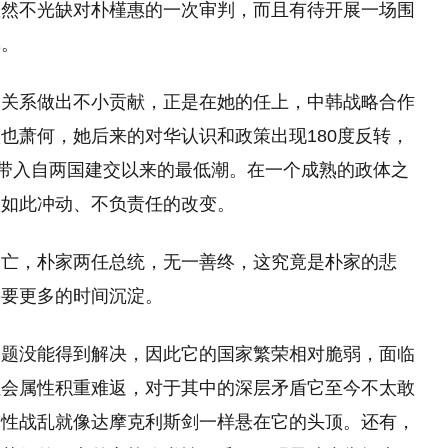
显然不光缺对朴槿惠的一次审判，而且有待开展一场围
革。
韩关系做出不小贡献，正是在她的任上，中韩战略合作
也萧何，她后来的对华认识和政策出现180度反转，
系带入自两国建交以来的最低潮。在一个成熟的政体之
做如此冲动、不负责任的改变。
身亡，朴家两任总统，无一善终，这究竟是朴家的悲
需要更多的时间沉淀。
问题没能得到解决，因此它的国家繁荣相对脆弱，面临
社会属性积重难返，对于其中的深层矛盾它至今不太敢
局性战乱就像达摩克利斯剑一样悬在它的头顶。还有，