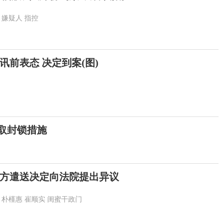
嫌疑人
指控
前表态 决定到案(图)
采取封锁措施
方遣送决定向法院提出异议
朴槿惠
崔顺实
闺蜜干政门