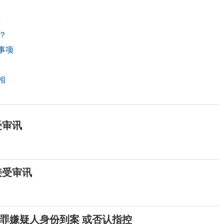
控
？
事项
相
受审讯
接受审讯
罪嫌疑人身份到案 或否认指控