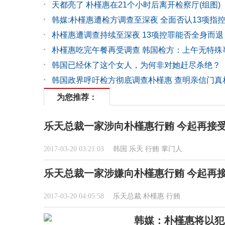
天都亮了 朴槿惠在21个小时后离开检察厅(组图)
韩媒:朴槿惠遭检方调查至深夜 全面否认13项指
朴槿惠遭调查持续至深夜 13项控罪能否全身而退
朴槿惠吃完午餐再受调查 韩国检方：上午无特殊
韩国已经休了这个女人，为何非对她赶尽杀绝？
韩国政界呼吁检方彻底调查朴槿惠 查明亲信门真
为您推荐：
乐天总裁一家涉向朴槿惠行贿 今起再接
2017-03-20 03:21:03
韩国
乐天
行贿
掌门人
乐天总裁一家涉嫌向朴槿惠行贿 今起再
2017-03-20 04:05:58
乐天总裁
朴槿惠
行贿
韩媒：朴槿惠将以犯