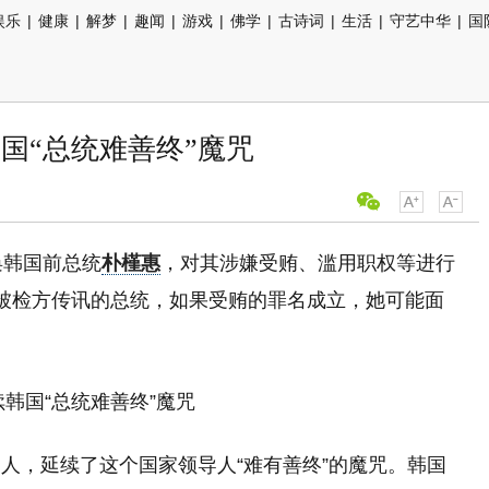
娱乐
|
健康
|
解梦
|
趣闻
|
游戏
|
佛学
|
古诗词
|
生活
|
守艺中华
|
国
国“总统难善终”魔咒
唤韩国前总统
朴槿惠
，对其涉嫌受贿、滥用职权等进行
被检方传讯的总统，如果受贿的罪名成立，她可能面
人，延续了这个国家领导人“难有善终”的魔咒。韩国