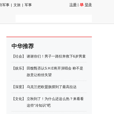
注册
|
登录
防军事
|
文旅
|
军事
中华推荐
【
社会
】
谢谢你们！男子一路狂奔救下6岁男童
【
娱乐
】
田馥甄否认S.H.E将开演唱会 称不是
故意让粉丝失望
【
深度
】
乌克兰把欧盟旗摆到了最高拉达
【
文化
】
立秋到了！为什么还这么热？来看看
这些“冷知识”吧