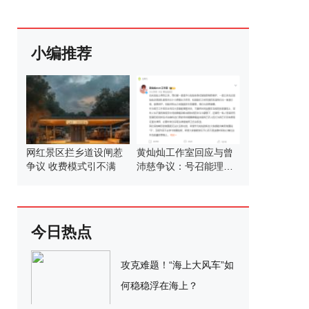
小编推荐
网红景区拦乡道设闸惹
黄灿灿工作室回应与曾
争议 收费模式引不满
沛慈争议：号召能理智
发言
今日热点
攻克难题！“海上大风车”如
何稳稳浮在海上？