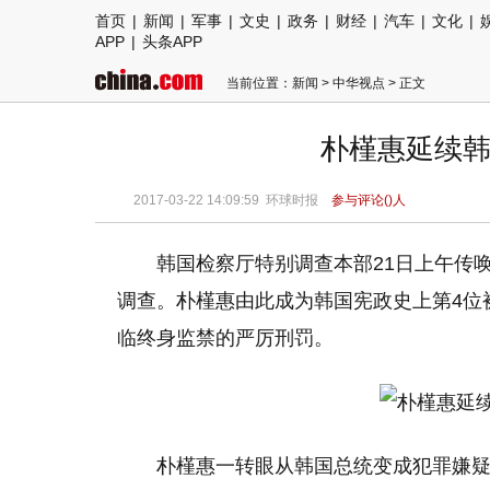
首页
|
新闻
|
军事
|
文史
|
政务
|
财经
|
汽车
|
文化
|
APP
|
头条APP
当前位置：
新闻
>
中华视点
> 正文
朴槿惠延续韩
2017-03-22 14:09:59
环球时报
参与评论(
)人
韩国检察厅特别调查本部21日上午传
调查。朴槿惠由此成为韩国宪政史上第4位
临终身监禁的严厉刑罚。
朴槿惠一转眼从韩国总统变成犯罪嫌疑