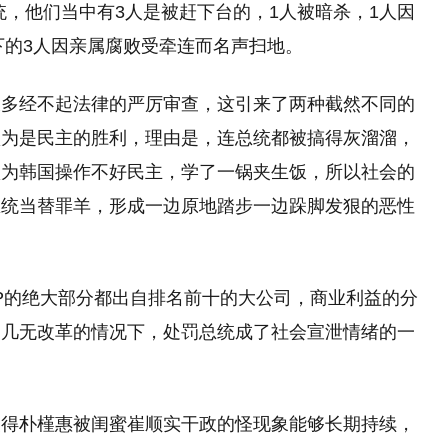
总统，他们当中有3人是被赶下台的，1人被暗杀，1人因
下的3人因亲属腐败受牵连而名声扫地。
大多经不起法律的严厉审查，这引来了两种截然不同的
认为是民主的胜利，理由是，连总统都被搞得灰溜溜，
认为韩国操作不好民主，学了一锅夹生饭，所以社会的
总统当替罪羊，形成一边原地踏步一边跺脚发狠的恶性
P的绝大部分都出自排名前十的大公司，商业利益的分
家几无改革的情况下，处罚总统成了社会宣泄情绪的一
使得朴槿惠被闺蜜崔顺实干政的怪现象能够长期持续，