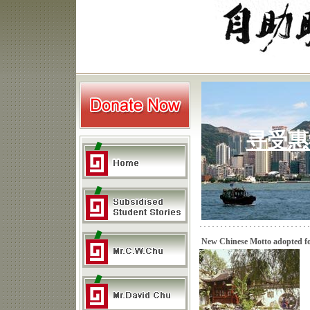
寻受惠
New Chinese Motto adopted f