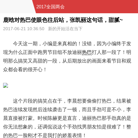
2017全国两会
鹿晗对热巴使眼色往后站，张凯丽这句话，甜腻~
2017-06-21 10:36:50 新的开始活在当下
今天这一期，小编是来真相的！没错，因为小编终于发
现为什么正面中跑男节目组不放迪丽
热巴
打人那一段了！明
明那么搞笑又高甜的一段，从后期放出的画面来看节目和观
众都会看的很开心！
这个片段的搞笑点在于，李晨想要偷偷打热巴，结果被
热巴连续发现然后连续袭击了一顿，而且手劲可是不小，李
晨直接被打蒙。时候陈赫更是直言，迪丽热巴那手劲真的是
你无法想象的，还调侃说这个手劲找男朋友怕是很难了！整
的热巴一脸刚才不是我打的娇羞表情！