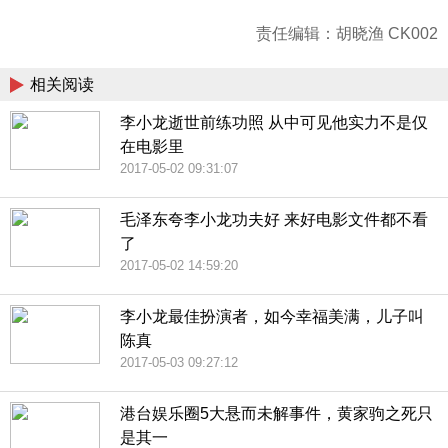
责任编辑：胡晓渔 CK002
相关阅读
李小龙逝世前练功照 从中可见他实力不是仅
在电影里
2017-05-02 09:31:07
毛泽东夸李小龙功夫好 来好电影文件都不看
了
2017-05-02 14:59:20
李小龙最佳扮演者，如今幸福美满，儿子叫
陈真
2017-05-03 09:27:12
港台娱乐圈5大悬而未解事件，黄家驹之死只
是其一