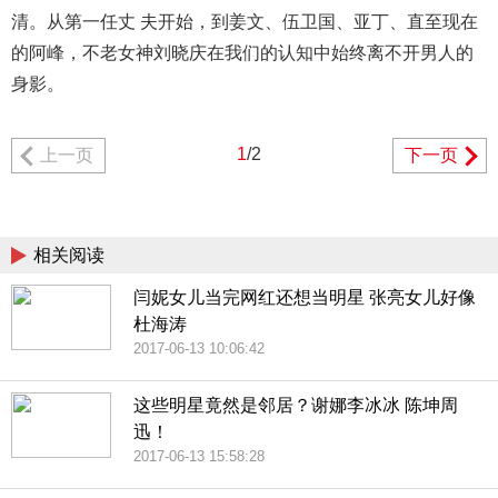
清。从第一任丈 夫开始，到姜文、伍卫国、亚丁、直至现在
的阿峰，不老女神刘晓庆在我们的认知中始终离不开男人的
身影。
1
/2
上一页
下一页
相关阅读
闫妮女儿当完网红还想当明星 张亮女儿好像
杜海涛
2017-06-13 10:06:42
这些明星竟然是邻居？谢娜李冰冰 陈坤周
迅！
2017-06-13 15:58:28