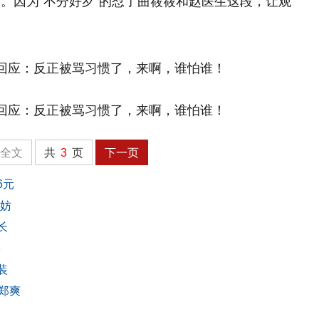
。因为“不分好歹”的怼了曲筱筱和赵医生这段，让观
全文
共
3
页
下一页
6元
无妨
长
矮
装
郑爽