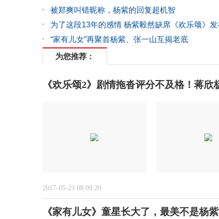
被郑爽叫错昵称，杨紫的回复超机智
为了这段13年的感情 杨紫毅然缺席《欢乐颂》发
“家有儿女”再聚首杨紫、张一山互揭老底
为您推荐：
《欢乐颂2》剧情拖沓评分不及格！蒋欣
2017-05-23 08:09:20
《家有儿女》童星长大了，最美不是杨紫