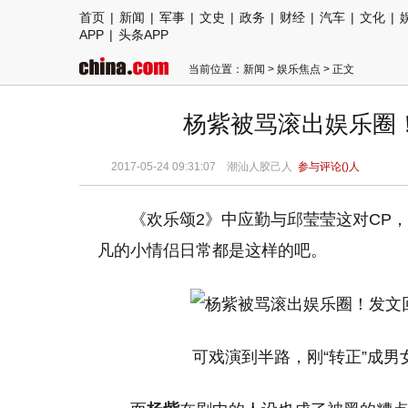
首页
|
新闻
|
军事
|
文史
|
政务
|
财经
|
汽车
|
文化
|
APP
|
头条APP
当前位置：
新闻
>
娱乐焦点
> 正文
杨紫被骂滚出娱乐圈
2017-05-24 09:31:07 潮汕人胶己人
参与评论(
)人
《欢乐颂2》中应勤与邱莹莹这对CP
凡的小情侣日常都是这样的吧。
可戏演到半路，刚“转正”成男