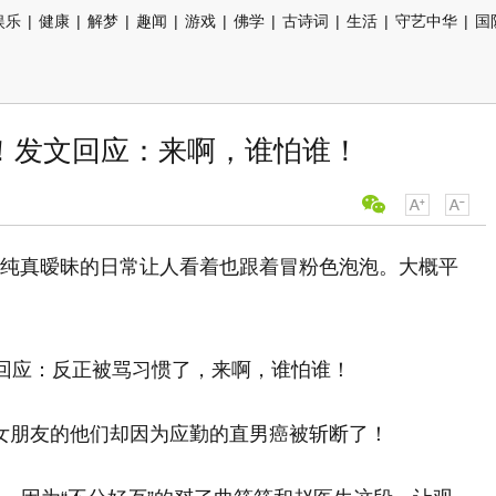
娱乐
|
健康
|
解梦
|
趣闻
|
游戏
|
佛学
|
古诗词
|
生活
|
守艺中华
|
国
！发文回应：来啊，谁怕谁！
，纯真暧昧的日常让人看着也跟着冒粉色泡泡。大概平
女朋友的他们却因为应勤的直男癌被斩断了！