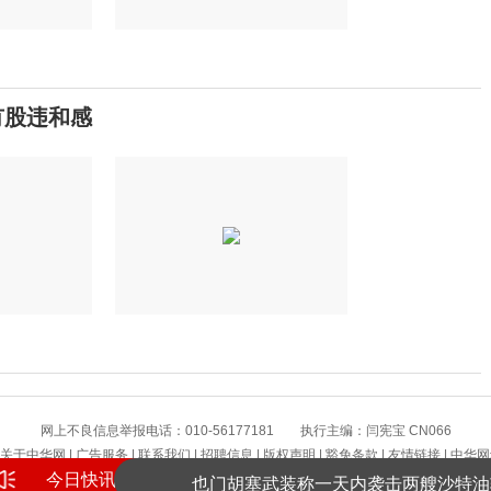
有股违和感
提高警惕！绷紧暑期护娃安全这根弦
网上不良信息举报电话：010-56177181 执行主编：闫宪宝 CN066
景区增设网红打卡景观 受访者感觉“不搭
关于中华网
|
广告服务
|
联系我们
|
招聘信息
|
版权声明
|
豁免条款
|
友情链接
|
中华网
今日快讯
也门胡塞武装称一天内袭击两艘沙特油
版权所有 中华网