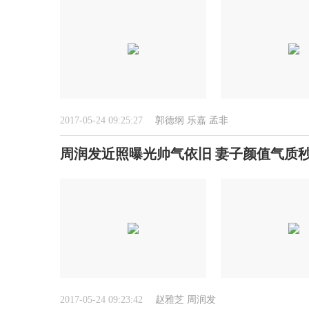
2017-05-24 09:25:27
郭德纲
乐嘉
孟非
周润发近照曝光帅气依旧 妻子颜值气质
2017-05-24 09:23:42
赵雅芝
周润发