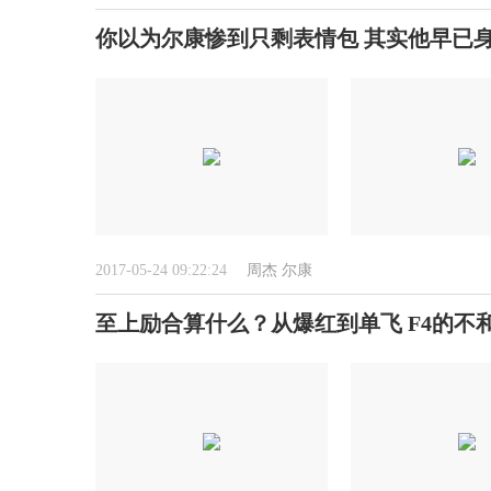
你以为尔康惨到只剩表情包 其实他早已
2017-05-24 09:22:24
周杰
尔康
至上励合算什么？从爆红到单飞 F4的不