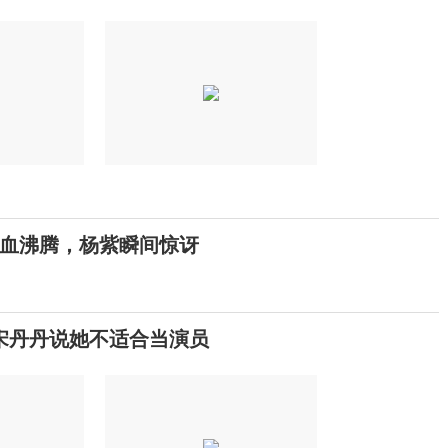
热血沸腾，杨紫瞬间惊讶
宋丹丹说她不适合当演员