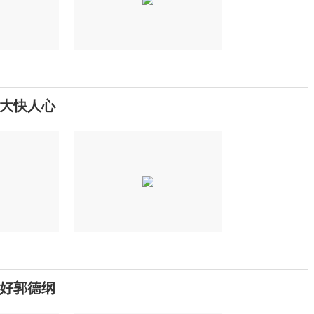
却大快人心
好郭德纲