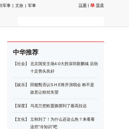
注册
|
登录
防军事
|
文旅
|
军事
中华推荐
【
社会
】
北京国安主场4-0大胜深圳新鹏城 后劲
十足势头良好
【
娱乐
】
田馥甄否认S.H.E将开演唱会 称不是
故意让粉丝失望
【
深度
】
乌克兰把欧盟旗摆到了最高拉达
【
文化
】
立秋到了！为什么还这么热？来看看
这些“冷知识”吧