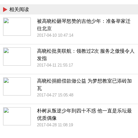
相关阅读
被高晓松砸琴怒赞的吉他少年：准备举家迁
往北京
2017-04-10 10:47:14
高晓松批美联航：领教过2次 服务之傲慢令人
发指
2017-04-11 21:55:17
高晓松捐赔偿款做公益 为梦想教室已添砖加
瓦
2017-04-27 15:05:48
朴树从叛逆少年到四十不惑 他一直是乐坛最
优质偶像
2017-04-28 11:08:19